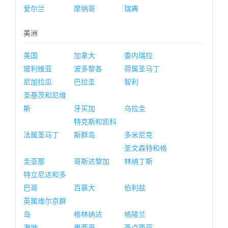
爱尔兰
摩纳哥
瑞典
美洲
美国
加拿大
委内瑞拉
玻利维亚
波多黎各
荷属圣马丁
尼加拉瓜
巴拉圭
智利
圣基茨和尼维
斯
牙买加
乌拉圭
特克斯和凯科
法属圣马丁
斯群岛
多米尼克
圣文森特和格
圭亚那
哥斯达黎加
林纳丁斯
特立尼达和多
巴哥
百慕大
伯利兹
英属维尔京群
岛
格林纳达
格陵兰
海地
墨西哥
圣卢西亚