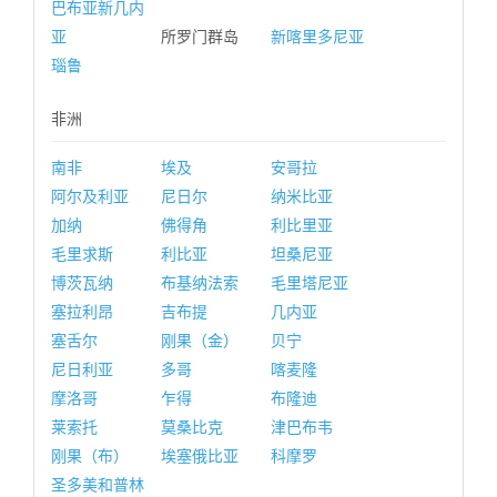
巴布亚新几内
亚
所罗门群岛
新喀里多尼亚
瑙鲁
非洲
南非
埃及
安哥拉
阿尔及利亚
尼日尔
纳米比亚
加纳
佛得角
利比里亚
毛里求斯
利比亚
坦桑尼亚
博茨瓦纳
布基纳法索
毛里塔尼亚
塞拉利昂
吉布提
几内亚
塞舌尔
刚果（金）
贝宁
尼日利亚
多哥
喀麦隆
摩洛哥
乍得
布隆迪
莱索托
莫桑比克
津巴布韦
刚果（布）
埃塞俄比亚
科摩罗
圣多美和普林