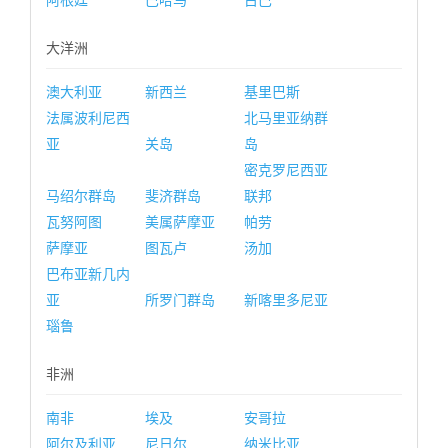
阿根廷
巴哈马
古巴
大洋洲
澳大利亚
新西兰
基里巴斯
法属波利尼西
北马里亚纳群
亚
关岛
岛
密克罗尼西亚
马绍尔群岛
斐济群岛
联邦
瓦努阿图
美属萨摩亚
帕劳
萨摩亚
图瓦卢
汤加
巴布亚新几内
亚
所罗门群岛
新喀里多尼亚
瑙鲁
非洲
南非
埃及
安哥拉
阿尔及利亚
尼日尔
纳米比亚