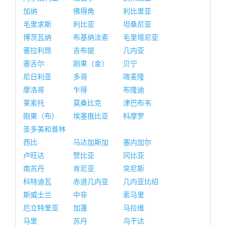
加纳
佛得角
利比里亚
毛里求斯
利比亚
坦桑尼亚
博茨瓦纳
布基纳法索
毛里塔尼亚
塞拉利昂
吉布提
几内亚
塞舌尔
刚果（金）
贝宁
尼日利亚
多哥
喀麦隆
摩洛哥
乍得
布隆迪
莱索托
莫桑比克
津巴布韦
刚果（布）
埃塞俄比亚
科摩罗
圣多美和普林
西比
马达加斯加
塞内加尔
卢旺达
赞比亚
冈比亚
南苏丹
肯尼亚
突尼斯
科特迪瓦
赤道几内亚
几内亚比绍
斯威士兰
中非
索马里
厄立特里亚
加蓬
马拉维
马里
苏丹
乌干达