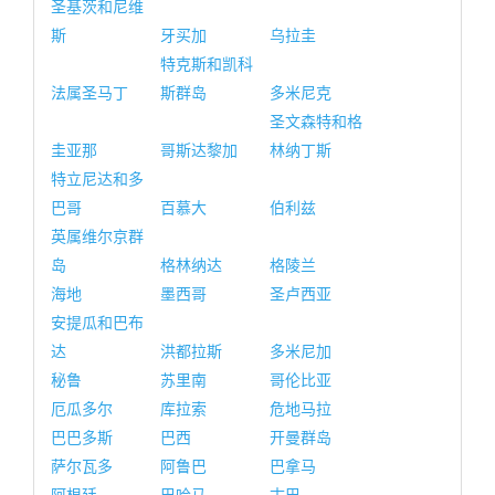
圣基茨和尼维
斯
牙买加
乌拉圭
特克斯和凯科
法属圣马丁
斯群岛
多米尼克
圣文森特和格
圭亚那
哥斯达黎加
林纳丁斯
特立尼达和多
巴哥
百慕大
伯利兹
英属维尔京群
岛
格林纳达
格陵兰
海地
墨西哥
圣卢西亚
安提瓜和巴布
达
洪都拉斯
多米尼加
秘鲁
苏里南
哥伦比亚
厄瓜多尔
库拉索
危地马拉
巴巴多斯
巴西
开曼群岛
萨尔瓦多
阿鲁巴
巴拿马