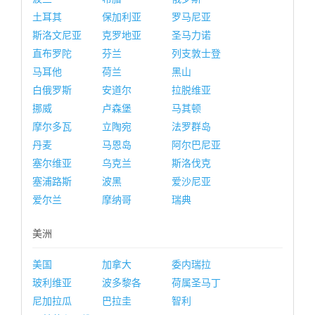
土耳其
保加利亚
罗马尼亚
斯洛文尼亚
克罗地亚
圣马力诺
直布罗陀
芬兰
列支敦士登
马耳他
荷兰
黑山
白俄罗斯
安道尔
拉脱维亚
挪威
卢森堡
马其顿
摩尔多瓦
立陶宛
法罗群岛
丹麦
马恩岛
阿尔巴尼亚
塞尔维亚
乌克兰
斯洛伐克
塞浦路斯
波黑
爱沙尼亚
爱尔兰
摩纳哥
瑞典
美洲
美国
加拿大
委内瑞拉
玻利维亚
波多黎各
荷属圣马丁
尼加拉瓜
巴拉圭
智利