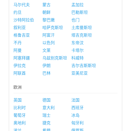
马尔代夫
蒙古
孟加拉
约旦
朝鲜
巴勒斯坦
沙特阿拉伯
黎巴嫩
也门
叙利亚
哈萨克斯坦
土库曼斯坦
格鲁吉亚
阿富汗
塔吉克斯坦
不丹
以色列
东帝汶
阿曼
文莱
卡塔尔
阿塞拜疆
乌兹别克斯坦
科威特
伊拉克
伊朗
吉尔吉斯斯坦
阿联酋
巴林
亚美尼亚
欧洲
英国
德国
法国
比利时
意大利
西班牙
葡萄牙
瑞士
冰岛
奥地利
捷克
匈牙利
波兰
希腊
俄罗斯