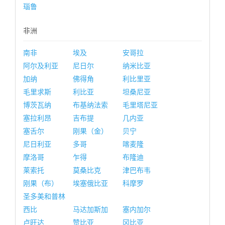
瑙鲁
非洲
南非
埃及
安哥拉
阿尔及利亚
尼日尔
纳米比亚
加纳
佛得角
利比里亚
毛里求斯
利比亚
坦桑尼亚
博茨瓦纳
布基纳法索
毛里塔尼亚
塞拉利昂
吉布提
几内亚
塞舌尔
刚果（金）
贝宁
尼日利亚
多哥
喀麦隆
摩洛哥
乍得
布隆迪
莱索托
莫桑比克
津巴布韦
刚果（布）
埃塞俄比亚
科摩罗
圣多美和普林
西比
马达加斯加
塞内加尔
卢旺达
赞比亚
冈比亚