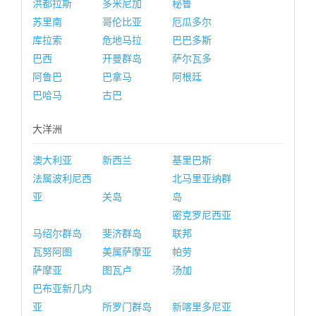
洪都拉斯
多米尼加
秘鲁
苏里南
哥伦比亚
厄瓜多尔
库拉索
危地马拉
巴巴多斯
巴西
开曼群岛
萨尔瓦多
阿鲁巴
巴拿马
阿根廷
巴哈马
古巴
大洋洲
澳大利亚
新西兰
基里巴斯
法属波利尼西
北马里亚纳群
亚
关岛
岛
密克罗尼西亚
马绍尔群岛
斐济群岛
联邦
瓦努阿图
美属萨摩亚
帕劳
萨摩亚
图瓦卢
汤加
巴布亚新几内
亚
所罗门群岛
新喀里多尼亚