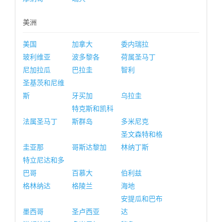
美洲
美国
加拿大
委内瑞拉
玻利维亚
波多黎各
荷属圣马丁
尼加拉瓜
巴拉圭
智利
圣基茨和尼维
斯
牙买加
乌拉圭
特克斯和凯科
法属圣马丁
斯群岛
多米尼克
圣文森特和格
圭亚那
哥斯达黎加
林纳丁斯
特立尼达和多
巴哥
百慕大
伯利兹
格林纳达
格陵兰
海地
安提瓜和巴布
墨西哥
圣卢西亚
达