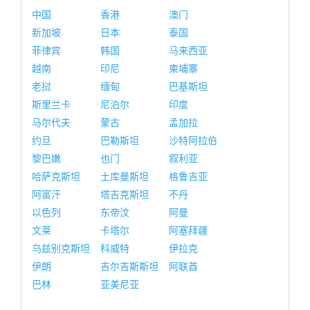
中国
香港
澳门
新加坡
日本
泰国
菲律宾
韩国
马来西亚
越南
印尼
柬埔寨
老挝
缅甸
巴基斯坦
斯里兰卡
尼泊尔
印度
马尔代夫
蒙古
孟加拉
约旦
巴勒斯坦
沙特阿拉伯
黎巴嫩
也门
叙利亚
哈萨克斯坦
土库曼斯坦
格鲁吉亚
阿富汗
塔吉克斯坦
不丹
以色列
东帝汶
阿曼
文莱
卡塔尔
阿塞拜疆
乌兹别克斯坦
科威特
伊拉克
伊朗
吉尔吉斯斯坦
阿联酋
巴林
亚美尼亚