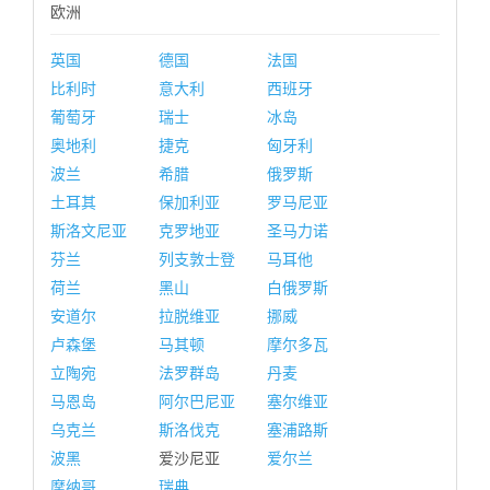
欧洲
英国
德国
法国
比利时
意大利
西班牙
葡萄牙
瑞士
冰岛
奥地利
捷克
匈牙利
波兰
希腊
俄罗斯
土耳其
保加利亚
罗马尼亚
斯洛文尼亚
克罗地亚
圣马力诺
芬兰
列支敦士登
马耳他
荷兰
黑山
白俄罗斯
安道尔
拉脱维亚
挪威
卢森堡
马其顿
摩尔多瓦
立陶宛
法罗群岛
丹麦
马恩岛
阿尔巴尼亚
塞尔维亚
乌克兰
斯洛伐克
塞浦路斯
波黑
爱沙尼亚
爱尔兰
摩纳哥
瑞典