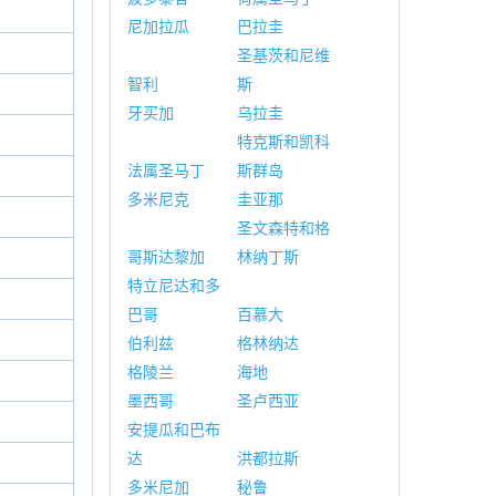
尼加拉瓜
巴拉圭
圣基茨和尼维
智利
斯
牙买加
乌拉圭
特克斯和凯科
法属圣马丁
斯群岛
多米尼克
圭亚那
圣文森特和格
哥斯达黎加
林纳丁斯
特立尼达和多
巴哥
百慕大
伯利兹
格林纳达
格陵兰
海地
墨西哥
圣卢西亚
安提瓜和巴布
达
洪都拉斯
多米尼加
秘鲁