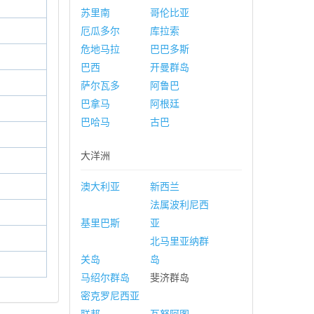
苏里南
哥伦比亚
厄瓜多尔
库拉索
危地马拉
巴巴多斯
巴西
开曼群岛
萨尔瓦多
阿鲁巴
巴拿马
阿根廷
巴哈马
古巴
大洋洲
澳大利亚
新西兰
法属波利尼西
基里巴斯
亚
北马里亚纳群
关岛
岛
马绍尔群岛
斐济群岛
密克罗尼西亚