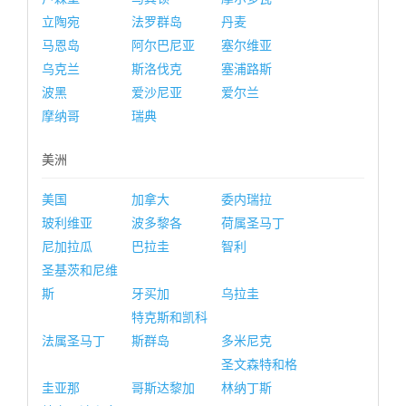
立陶宛
法罗群岛
丹麦
马恩岛
阿尔巴尼亚
塞尔维亚
乌克兰
斯洛伐克
塞浦路斯
波黑
爱沙尼亚
爱尔兰
摩纳哥
瑞典
美洲
美国
加拿大
委内瑞拉
玻利维亚
波多黎各
荷属圣马丁
尼加拉瓜
巴拉圭
智利
圣基茨和尼维
斯
牙买加
乌拉圭
特克斯和凯科
法属圣马丁
斯群岛
多米尼克
圣文森特和格
圭亚那
哥斯达黎加
林纳丁斯