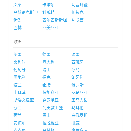
文莱
卡塔尔
阿塞拜疆
乌兹别克斯坦
科威特
伊拉克
伊朗
吉尔吉斯斯坦
阿联酋
巴林
亚美尼亚
欧洲
英国
德国
法国
比利时
意大利
西班牙
葡萄牙
瑞士
冰岛
奥地利
捷克
匈牙利
波兰
希腊
俄罗斯
土耳其
保加利亚
罗马尼亚
斯洛文尼亚
克罗地亚
圣马力诺
芬兰
列支敦士登
马耳他
荷兰
黑山
白俄罗斯
安道尔
拉脱维亚
挪威
卢森堡
马其顿
摩尔多瓦