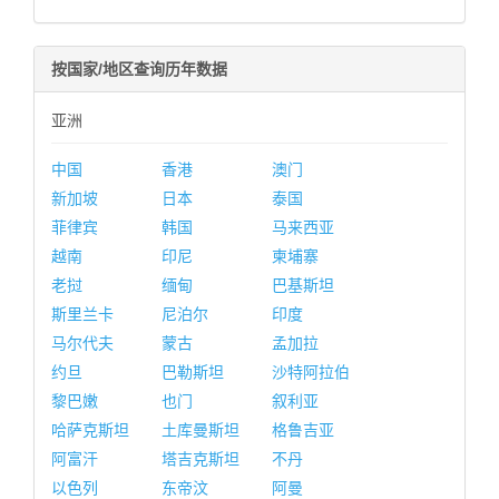
按国家/地区查询历年数据
亚洲
中国
香港
澳门
新加坡
日本
泰国
菲律宾
韩国
马来西亚
越南
印尼
柬埔寨
老挝
缅甸
巴基斯坦
斯里兰卡
尼泊尔
印度
马尔代夫
蒙古
孟加拉
约旦
巴勒斯坦
沙特阿拉伯
黎巴嫩
也门
叙利亚
哈萨克斯坦
土库曼斯坦
格鲁吉亚
阿富汗
塔吉克斯坦
不丹
以色列
东帝汶
阿曼