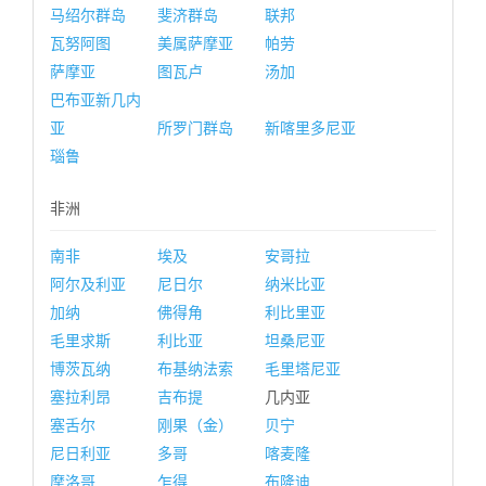
马绍尔群岛
斐济群岛
联邦
瓦努阿图
美属萨摩亚
帕劳
萨摩亚
图瓦卢
汤加
巴布亚新几内
亚
所罗门群岛
新喀里多尼亚
瑙鲁
非洲
南非
埃及
安哥拉
阿尔及利亚
尼日尔
纳米比亚
加纳
佛得角
利比里亚
毛里求斯
利比亚
坦桑尼亚
博茨瓦纳
布基纳法索
毛里塔尼亚
塞拉利昂
吉布提
几内亚
塞舌尔
刚果（金）
贝宁
尼日利亚
多哥
喀麦隆
摩洛哥
乍得
布隆迪