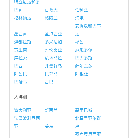
特立尼达和多
巴哥
百慕大
伯利兹
格林纳达
格陵兰
海地
安提瓜和巴布
墨西哥
圣卢西亚
达
洪都拉斯
多米尼加
秘鲁
苏里南
哥伦比亚
厄瓜多尔
库拉索
危地马拉
巴巴多斯
巴西
开曼群岛
萨尔瓦多
阿鲁巴
巴拿马
阿根廷
巴哈马
古巴
大洋洲
澳大利亚
新西兰
基里巴斯
法属波利尼西
北马里亚纳群
亚
关岛
岛
密克罗尼西亚