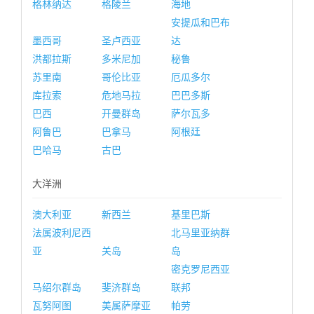
格林纳达
格陵兰
海地
安提瓜和巴布
墨西哥
圣卢西亚
达
洪都拉斯
多米尼加
秘鲁
苏里南
哥伦比亚
厄瓜多尔
库拉索
危地马拉
巴巴多斯
巴西
开曼群岛
萨尔瓦多
阿鲁巴
巴拿马
阿根廷
巴哈马
古巴
大洋洲
澳大利亚
新西兰
基里巴斯
法属波利尼西
北马里亚纳群
亚
关岛
岛
密克罗尼西亚
马绍尔群岛
斐济群岛
联邦
瓦努阿图
美属萨摩亚
帕劳