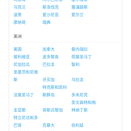
乌克兰
斯洛伐克
塞浦路斯
波黑
爱沙尼亚
爱尔兰
摩纳哥
瑞典
美洲
美国
加拿大
委内瑞拉
玻利维亚
波多黎各
荷属圣马丁
尼加拉瓜
巴拉圭
智利
圣基茨和尼维
斯
牙买加
乌拉圭
特克斯和凯科
法属圣马丁
斯群岛
多米尼克
圣文森特和格
圭亚那
哥斯达黎加
林纳丁斯
特立尼达和多
巴哥
百慕大
伯利兹