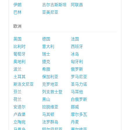
伊朗
吉尔吉斯斯坦
阿联酋
巴林
亚美尼亚
欧洲
英国
德国
法国
比利时
意大利
西班牙
葡萄牙
瑞士
冰岛
奥地利
捷克
匈牙利
波兰
希腊
俄罗斯
土耳其
保加利亚
罗马尼亚
斯洛文尼亚
克罗地亚
圣马力诺
芬兰
列支敦士登
马耳他
荷兰
黑山
白俄罗斯
安道尔
拉脱维亚
挪威
卢森堡
马其顿
摩尔多瓦
立陶宛
法罗群岛
丹麦
马恩岛
阿尔巴尼亚
塞尔维亚