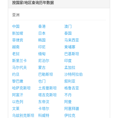
按国家/地区查询历年数据
亚洲
中国
香港
澳门
新加坡
日本
泰国
菲律宾
韩国
马来西亚
越南
印尼
柬埔寨
老挝
缅甸
巴基斯坦
斯里兰卡
尼泊尔
印度
马尔代夫
蒙古
孟加拉
约旦
巴勒斯坦
沙特阿拉伯
黎巴嫩
也门
叙利亚
哈萨克斯坦
土库曼斯坦
格鲁吉亚
阿富汗
塔吉克斯坦
不丹
以色列
东帝汶
阿曼
文莱
卡塔尔
阿塞拜疆
乌兹别克斯坦
科威特
伊拉克