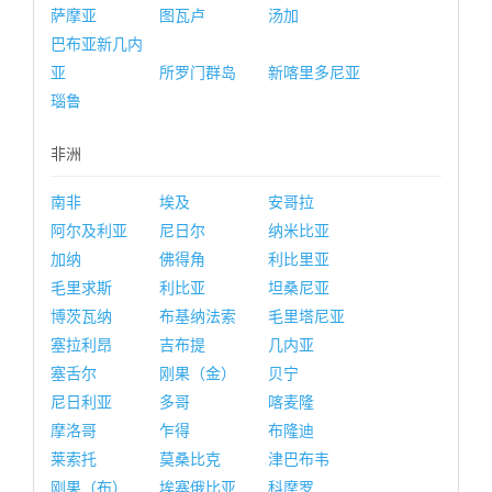
萨摩亚
图瓦卢
汤加
巴布亚新几内
亚
所罗门群岛
新喀里多尼亚
瑙鲁
非洲
南非
埃及
安哥拉
阿尔及利亚
尼日尔
纳米比亚
加纳
佛得角
利比里亚
毛里求斯
利比亚
坦桑尼亚
博茨瓦纳
布基纳法索
毛里塔尼亚
塞拉利昂
吉布提
几内亚
塞舌尔
刚果（金）
贝宁
尼日利亚
多哥
喀麦隆
摩洛哥
乍得
布隆迪
莱索托
莫桑比克
津巴布韦
刚果（布）
埃塞俄比亚
科摩罗