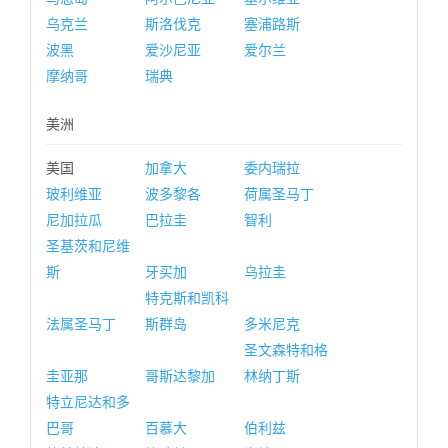
乌克兰
斯洛伐克
塞浦路斯
波黑
爱沙尼亚
爱尔兰
摩纳哥
瑞典
美洲
美国
加拿大
委内瑞拉
玻利维亚
波多黎各
荷属圣马丁
尼加拉瓜
巴拉圭
智利
圣基茨和尼维
斯
牙买加
乌拉圭
特克斯和凯科
法属圣马丁
斯群岛
多米尼克
圣文森特和格
圭亚那
哥斯达黎加
林纳丁斯
特立尼达和多
巴哥
百慕大
伯利兹