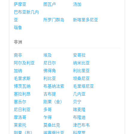
萨摩亚
图瓦卢
汤加
巴布亚新几内
亚
所罗门群岛
新喀里多尼亚
瑙鲁
非洲
南非
埃及
安哥拉
阿尔及利亚
尼日尔
纳米比亚
加纳
佛得角
利比里亚
毛里求斯
利比亚
坦桑尼亚
博茨瓦纳
布基纳法索
毛里塔尼亚
塞拉利昂
吉布提
几内亚
塞舌尔
刚果（金）
贝宁
尼日利亚
多哥
喀麦隆
摩洛哥
乍得
布隆迪
莱索托
莫桑比克
津巴布韦
刚果（布）
埃塞俄比亚
科摩罗