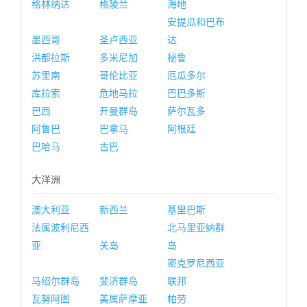
格林纳达
格陵兰
海地
安提瓜和巴布
墨西哥
圣卢西亚
达
洪都拉斯
多米尼加
秘鲁
苏里南
哥伦比亚
厄瓜多尔
库拉索
危地马拉
巴巴多斯
巴西
开曼群岛
萨尔瓦多
阿鲁巴
巴拿马
阿根廷
巴哈马
古巴
大洋洲
澳大利亚
新西兰
基里巴斯
法属波利尼西
北马里亚纳群
亚
关岛
岛
密克罗尼西亚
马绍尔群岛
斐济群岛
联邦
瓦努阿图
美属萨摩亚
帕劳