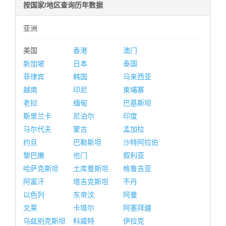
按国家/地区查询历年数据
亚洲
美国
香港
澳门
新加坡
日本
泰国
菲律宾
韩国
马来西亚
越南
印尼
柬埔寨
老挝
缅甸
巴基斯坦
斯里兰卡
尼泊尔
印度
马尔代夫
蒙古
孟加拉
约旦
巴勒斯坦
沙特阿拉伯
黎巴嫩
也门
叙利亚
哈萨克斯坦
土库曼斯坦
格鲁吉亚
阿富汗
塔吉克斯坦
不丹
以色列
东帝汶
阿曼
文莱
卡塔尔
阿塞拜疆
乌兹别克斯坦
科威特
伊拉克