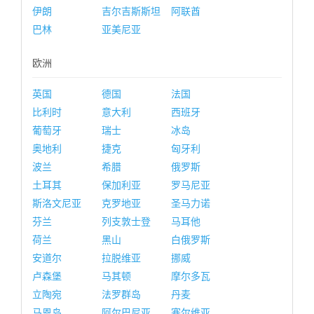
伊朗
吉尔吉斯斯坦
阿联酋
巴林
亚美尼亚
欧洲
英国
德国
法国
比利时
意大利
西班牙
葡萄牙
瑞士
冰岛
奥地利
捷克
匈牙利
波兰
希腊
俄罗斯
土耳其
保加利亚
罗马尼亚
斯洛文尼亚
克罗地亚
圣马力诺
芬兰
列支敦士登
马耳他
荷兰
黑山
白俄罗斯
安道尔
拉脱维亚
挪威
卢森堡
马其顿
摩尔多瓦
立陶宛
法罗群岛
丹麦
马恩岛
阿尔巴尼亚
塞尔维亚