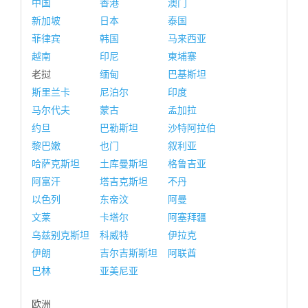
中国
香港
澳门
新加坡
日本
泰国
菲律宾
韩国
马来西亚
越南
印尼
柬埔寨
老挝
缅甸
巴基斯坦
斯里兰卡
尼泊尔
印度
马尔代夫
蒙古
孟加拉
约旦
巴勒斯坦
沙特阿拉伯
黎巴嫩
也门
叙利亚
哈萨克斯坦
土库曼斯坦
格鲁吉亚
阿富汗
塔吉克斯坦
不丹
以色列
东帝汶
阿曼
文莱
卡塔尔
阿塞拜疆
乌兹别克斯坦
科威特
伊拉克
伊朗
吉尔吉斯斯坦
阿联酋
巴林
亚美尼亚
欧洲