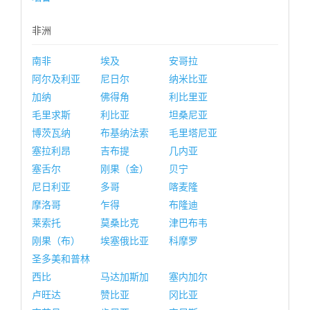
非洲
南非
埃及
安哥拉
阿尔及利亚
尼日尔
纳米比亚
加纳
佛得角
利比里亚
毛里求斯
利比亚
坦桑尼亚
博茨瓦纳
布基纳法索
毛里塔尼亚
塞拉利昂
吉布提
几内亚
塞舌尔
刚果（金）
贝宁
尼日利亚
多哥
喀麦隆
摩洛哥
乍得
布隆迪
莱索托
莫桑比克
津巴布韦
刚果（布）
埃塞俄比亚
科摩罗
圣多美和普林
西比
马达加斯加
塞内加尔
卢旺达
赞比亚
冈比亚