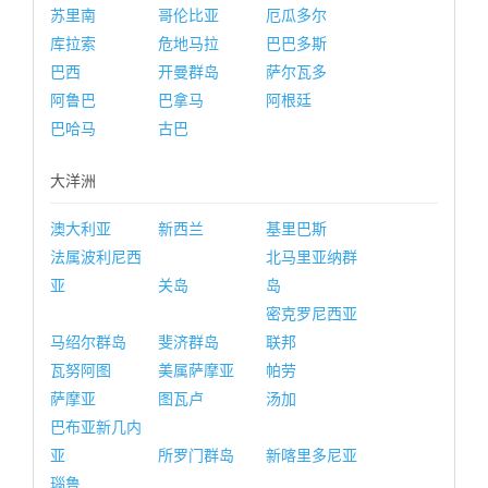
苏里南
哥伦比亚
厄瓜多尔
库拉索
危地马拉
巴巴多斯
巴西
开曼群岛
萨尔瓦多
阿鲁巴
巴拿马
阿根廷
巴哈马
古巴
大洋洲
澳大利亚
新西兰
基里巴斯
法属波利尼西
北马里亚纳群
亚
关岛
岛
密克罗尼西亚
马绍尔群岛
斐济群岛
联邦
瓦努阿图
美属萨摩亚
帕劳
萨摩亚
图瓦卢
汤加
巴布亚新几内
亚
所罗门群岛
新喀里多尼亚
瑙鲁