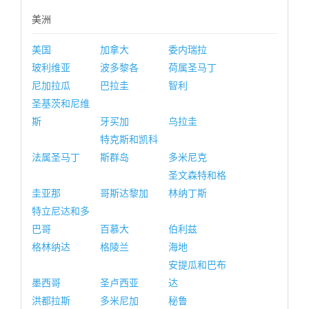
美洲
美国
加拿大
委内瑞拉
玻利维亚
波多黎各
荷属圣马丁
尼加拉瓜
巴拉圭
智利
圣基茨和尼维
斯
牙买加
乌拉圭
特克斯和凯科
法属圣马丁
斯群岛
多米尼克
圣文森特和格
圭亚那
哥斯达黎加
林纳丁斯
特立尼达和多
巴哥
百慕大
伯利兹
格林纳达
格陵兰
海地
安提瓜和巴布
墨西哥
圣卢西亚
达
洪都拉斯
多米尼加
秘鲁