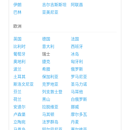
伊朗
吉尔吉斯斯坦
阿联酋
巴林
亚美尼亚
欧洲
英国
德国
法国
比利时
意大利
西班牙
葡萄牙
瑞士
冰岛
奥地利
捷克
匈牙利
波兰
希腊
俄罗斯
土耳其
保加利亚
罗马尼亚
斯洛文尼亚
克罗地亚
圣马力诺
芬兰
列支敦士登
马耳他
荷兰
黑山
白俄罗斯
安道尔
拉脱维亚
挪威
卢森堡
马其顿
摩尔多瓦
立陶宛
法罗群岛
丹麦
马恩岛
阿尔巴尼亚
塞尔维亚