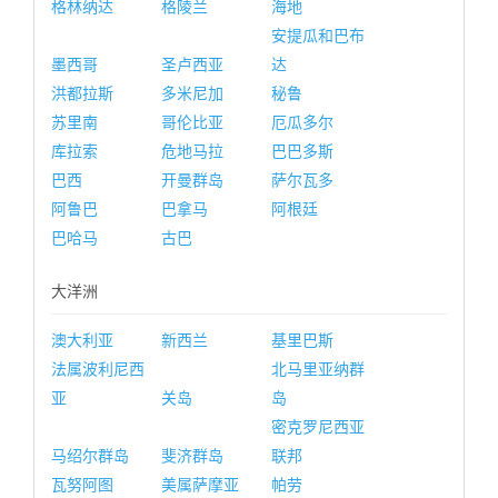
格林纳达
格陵兰
海地
安提瓜和巴布
墨西哥
圣卢西亚
达
洪都拉斯
多米尼加
秘鲁
苏里南
哥伦比亚
厄瓜多尔
库拉索
危地马拉
巴巴多斯
巴西
开曼群岛
萨尔瓦多
阿鲁巴
巴拿马
阿根廷
巴哈马
古巴
大洋洲
澳大利亚
新西兰
基里巴斯
法属波利尼西
北马里亚纳群
亚
关岛
岛
密克罗尼西亚
马绍尔群岛
斐济群岛
联邦
瓦努阿图
美属萨摩亚
帕劳