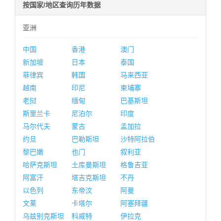
按国家/地区查询历年数据
亚洲
中国
香港
澳门
新加坡
日本
泰国
菲律宾
韩国
马来西亚
越南
印尼
柬埔寨
老挝
缅甸
巴基斯坦
斯里兰卡
尼泊尔
印度
马尔代夫
蒙古
孟加拉
约旦
巴勒斯坦
沙特阿拉伯
黎巴嫩
也门
叙利亚
哈萨克斯坦
土库曼斯坦
格鲁吉亚
阿富汗
塔吉克斯坦
不丹
以色列
东帝汶
阿曼
文莱
卡塔尔
阿塞拜疆
乌兹别克斯坦
科威特
伊拉克