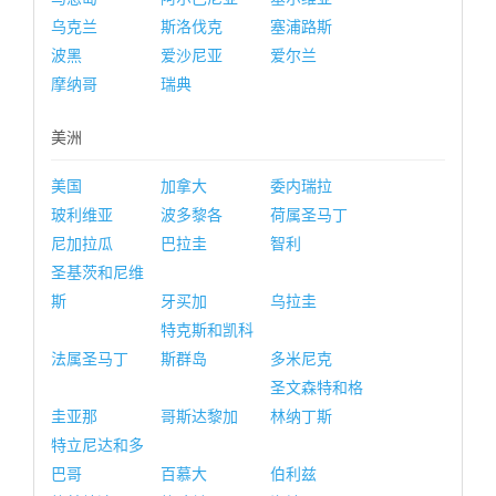
乌克兰
斯洛伐克
塞浦路斯
波黑
爱沙尼亚
爱尔兰
摩纳哥
瑞典
美洲
美国
加拿大
委内瑞拉
玻利维亚
波多黎各
荷属圣马丁
尼加拉瓜
巴拉圭
智利
圣基茨和尼维
斯
牙买加
乌拉圭
特克斯和凯科
法属圣马丁
斯群岛
多米尼克
圣文森特和格
圭亚那
哥斯达黎加
林纳丁斯
特立尼达和多
巴哥
百慕大
伯利兹