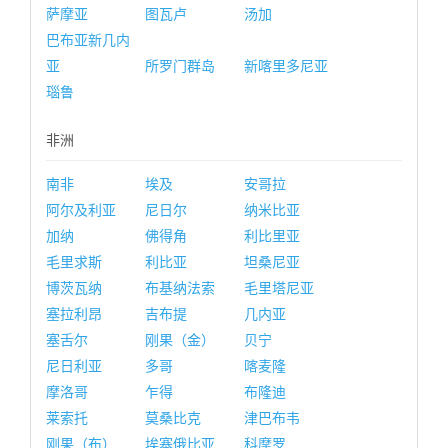
萨摩亚
图瓦卢
汤加
巴布亚新几内
亚
所罗门群岛
新喀里多尼亚
瑙鲁
非洲
南非
埃及
安哥拉
阿尔及利亚
尼日尔
纳米比亚
加纳
佛得角
利比里亚
毛里求斯
利比亚
坦桑尼亚
博茨瓦纳
布基纳法索
毛里塔尼亚
塞拉利昂
吉布提
几内亚
塞舌尔
刚果（金）
贝宁
尼日利亚
多哥
喀麦隆
摩洛哥
乍得
布隆迪
莱索托
莫桑比克
津巴布韦
刚果（布）
埃塞俄比亚
科摩罗