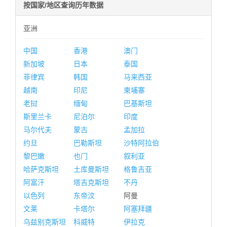
按国家/地区查询历年数据
亚洲
中国
香港
澳门
新加坡
日本
泰国
菲律宾
韩国
马来西亚
越南
印尼
柬埔寨
老挝
缅甸
巴基斯坦
斯里兰卡
尼泊尔
印度
马尔代夫
蒙古
孟加拉
约旦
巴勒斯坦
沙特阿拉伯
黎巴嫩
也门
叙利亚
哈萨克斯坦
土库曼斯坦
格鲁吉亚
阿富汗
塔吉克斯坦
不丹
以色列
东帝汶
阿曼
文莱
卡塔尔
阿塞拜疆
乌兹别克斯坦
科威特
伊拉克