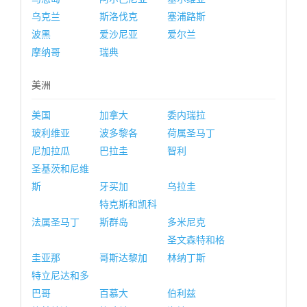
乌克兰
斯洛伐克
塞浦路斯
波黑
爱沙尼亚
爱尔兰
摩纳哥
瑞典
美洲
美国
加拿大
委内瑞拉
玻利维亚
波多黎各
荷属圣马丁
尼加拉瓜
巴拉圭
智利
圣基茨和尼维
斯
牙买加
乌拉圭
特克斯和凯科
法属圣马丁
斯群岛
多米尼克
圣文森特和格
圭亚那
哥斯达黎加
林纳丁斯
特立尼达和多
巴哥
百慕大
伯利兹