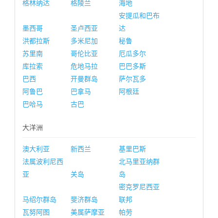
格林纳达
格陵兰
海地
安提瓜和巴布
墨西哥
圣卢西亚
达
洪都拉斯
多米尼加
秘鲁
苏里南
哥伦比亚
厄瓜多尔
库拉索
危地马拉
巴巴多斯
巴西
开曼群岛
萨尔瓦多
阿鲁巴
巴拿马
阿根廷
巴哈马
古巴
大洋洲
澳大利亚
新西兰
基里巴斯
法属波利尼西
北马里亚纳群
亚
关岛
岛
密克罗尼西亚
马绍尔群岛
斐济群岛
联邦
瓦努阿图
美属萨摩亚
帕劳