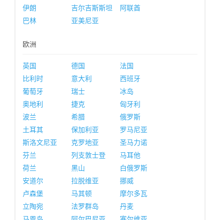
伊朗
吉尔吉斯斯坦
阿联酋
巴林
亚美尼亚
欧洲
英国
德国
法国
比利时
意大利
西班牙
葡萄牙
瑞士
冰岛
奥地利
捷克
匈牙利
波兰
希腊
俄罗斯
土耳其
保加利亚
罗马尼亚
斯洛文尼亚
克罗地亚
圣马力诺
芬兰
列支敦士登
马耳他
荷兰
黑山
白俄罗斯
安道尔
拉脱维亚
挪威
卢森堡
马其顿
摩尔多瓦
立陶宛
法罗群岛
丹麦
马恩岛
阿尔巴尼亚
塞尔维亚