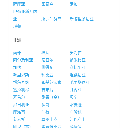
萨摩亚
图瓦卢
汤加
巴布亚新几内
亚
所罗门群岛
新喀里多尼亚
瑙鲁
非洲
南非
埃及
安哥拉
阿尔及利亚
尼日尔
纳米比亚
加纳
佛得角
利比里亚
毛里求斯
利比亚
坦桑尼亚
博茨瓦纳
布基纳法索
毛里塔尼亚
塞拉利昂
吉布提
几内亚
塞舌尔
刚果（金）
贝宁
尼日利亚
多哥
喀麦隆
摩洛哥
乍得
布隆迪
莱索托
莫桑比克
津巴布韦
刚果（布）
埃塞俄比亚
科摩罗