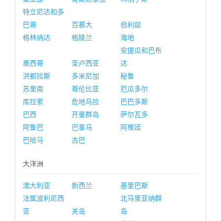
特立尼达和多
巴哥
百慕大
伯利兹
格林纳达
格陵兰
海地
安提瓜和巴布
墨西哥
圣卢西亚
达
洪都拉斯
多米尼加
秘鲁
苏里南
哥伦比亚
厄瓜多尔
库拉索
危地马拉
巴巴多斯
巴西
开曼群岛
萨尔瓦多
阿鲁巴
巴拿马
阿根廷
巴哈马
古巴
大洋洲
澳大利亚
新西兰
基里巴斯
法属波利尼西
北马里亚纳群
亚
关岛
岛