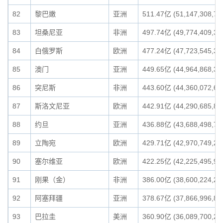
82
黎巴嫩
亚洲
511.47亿 (51,147,308,77
83
坦桑尼亚
非洲
497.74亿 (49,774,409,37
84
白俄罗斯
欧洲
477.24亿 (47,723,545,32
85
澳门
亚洲
449.65亿 (44,964,868,32
86
突尼斯
非洲
443.60亿 (44,360,072,68
87
斯洛文尼亚
欧洲
442.91亿 (44,290,685,82
88
约旦
亚洲
436.88亿 (43,688,498,73
89
立陶宛
欧洲
429.71亿 (42,970,749,24
90
塞尔维亚
欧洲
422.25亿 (42,225,495,90
91
刚果（金）
非洲
386.00亿 (38,600,224,21
92
阿塞拜疆
亚洲
378.67亿 (37,866,996,88
93
巴拉圭
美洲
360.90亿 (36,089,700,22