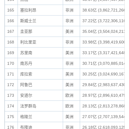
165
塞拉利昂
非洲
38.63亿 (3,862,721,266)
166
斯威士兰
非洲
37.22亿 (3,722,306,116)
167
圭亚那
美洲
35.04亿 (3,504,024,213)
168
利比里亚
非洲
33.98亿 (3,398,419,600)
169
苏里南
美洲
33.17亿 (3,317,421,648)
170
南苏丹
非洲
30.71亿 (3,070,885,014)
171
库拉索
美洲
30.25亿 (3,024,690,167)
172
阿鲁巴
美洲
29.84亿 (2,983,637,430)
173
安道尔
欧洲
28.97亿 (2,896,610,479)
174
法罗群岛
欧洲
28.13亿 (2,813,278,868)
175
格陵兰
美洲
27.07亿 (2,707,139,544)
176
布隆迪
非洲
26.18亿 (2,618,093,125)