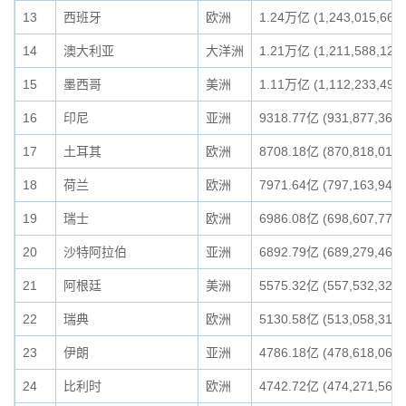
13
西班牙
欧洲
1.24万亿 (1,243,015,667,
14
澳大利亚
大洋洲
1.21万亿 (1,211,588,128,
15
墨西哥
美洲
1.11万亿 (1,112,233,497,
16
印尼
亚洲
9318.77亿 (931,877,364,
17
土耳其
欧洲
8708.18亿 (870,818,016,
18
荷兰
欧洲
7971.64亿 (797,163,949,
19
瑞士
欧洲
6986.08亿 (698,607,778,
20
沙特阿拉伯
亚洲
6892.79亿 (689,279,466,
21
阿根廷
美洲
5575.32亿 (557,532,320,
22
瑞典
欧洲
5130.58亿 (513,058,312,
23
伊朗
亚洲
4786.18亿 (478,618,064,
24
比利时
欧洲
4742.72亿 (474,271,566,