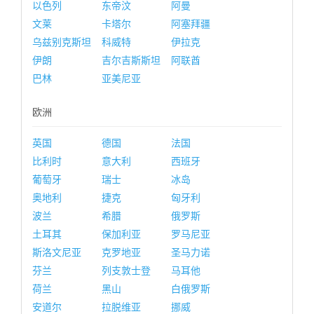
以色列
东帝汶
阿曼
文莱
卡塔尔
阿塞拜疆
乌兹别克斯坦
科威特
伊拉克
伊朗
吉尔吉斯斯坦
阿联酋
巴林
亚美尼亚
欧洲
英国
德国
法国
比利时
意大利
西班牙
葡萄牙
瑞士
冰岛
奥地利
捷克
匈牙利
波兰
希腊
俄罗斯
土耳其
保加利亚
罗马尼亚
斯洛文尼亚
克罗地亚
圣马力诺
芬兰
列支敦士登
马耳他
荷兰
黑山
白俄罗斯
安道尔
拉脱维亚
挪威