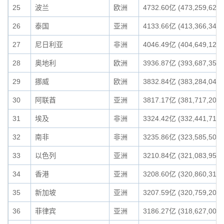
25
波兰
欧洲
4732.60亿 (473,259,623,
26
泰国
亚洲
4133.66亿 (413,366,349,
27
尼日利亚
非洲
4046.49亿 (404,649,125,
28
奥地利
欧洲
3936.87亿 (393,687,359,
29
挪威
欧洲
3832.84亿 (383,284,047,
30
阿联酋
亚洲
3817.17亿 (381,717,208,
31
埃及
非洲
3324.42亿 (332,441,717,
32
南非
非洲
3235.86亿 (323,585,509,
33
以色列
亚洲
3210.84亿 (321,083,954,
34
香港
亚洲
3208.60亿 (320,860,317,
35
新加坡
亚洲
3207.59亿 (320,759,207,
36
菲律宾
亚洲
3186.27亿 (318,627,003,