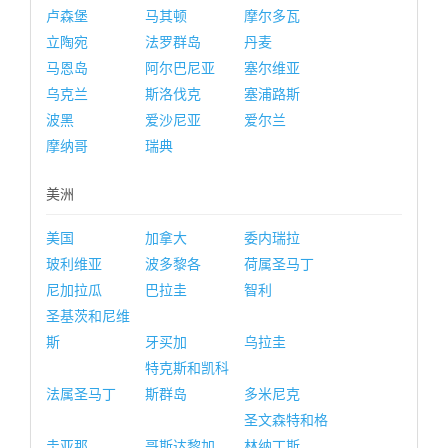
卢森堡
马其顿
摩尔多瓦
立陶宛
法罗群岛
丹麦
马恩岛
阿尔巴尼亚
塞尔维亚
乌克兰
斯洛伐克
塞浦路斯
波黑
爱沙尼亚
爱尔兰
摩纳哥
瑞典
美洲
美国
加拿大
委内瑞拉
玻利维亚
波多黎各
荷属圣马丁
尼加拉瓜
巴拉圭
智利
圣基茨和尼维
斯
牙买加
乌拉圭
特克斯和凯科
法属圣马丁
斯群岛
多米尼克
圣文森特和格
圭亚那
哥斯达黎加
林纳丁斯