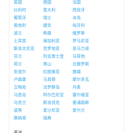
英国
德国
法国
比利时
意大利
西班牙
葡萄牙
瑞士
冰岛
奥地利
捷克
匈牙利
波兰
希腊
俄罗斯
土耳其
保加利亚
罗马尼亚
斯洛文尼亚
克罗地亚
圣马力诺
芬兰
列支敦士登
马耳他
荷兰
黑山
白俄罗斯
安道尔
拉脱维亚
挪威
卢森堡
马其顿
摩尔多瓦
立陶宛
法罗群岛
丹麦
马恩岛
阿尔巴尼亚
塞尔维亚
乌克兰
斯洛伐克
塞浦路斯
波黑
爱沙尼亚
爱尔兰
摩纳哥
瑞典
美洲