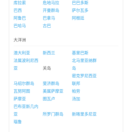
库拉索
危地马拉
巴巴多斯
巴西
开曼群岛
萨尔瓦多
阿鲁巴
巴拿马
阿根廷
巴哈马
古巴
大洋洲
澳大利亚
新西兰
基里巴斯
法属波利尼西
北马里亚纳群
亚
关岛
岛
密克罗尼西亚
马绍尔群岛
斐济群岛
联邦
瓦努阿图
美属萨摩亚
帕劳
萨摩亚
图瓦卢
汤加
巴布亚新几内
亚
所罗门群岛
新喀里多尼亚
瑙鲁