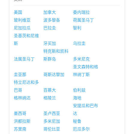
美国
加拿大
委内瑞拉
玻利维亚
波多黎各
荷属圣马丁
尼加拉瓜
巴拉圭
智利
圣基茨和尼维
斯
牙买加
乌拉圭
特克斯和凯科
法属圣马丁
斯群岛
多米尼克
圣文森特和格
圭亚那
哥斯达黎加
林纳丁斯
特立尼达和多
巴哥
百慕大
伯利兹
格林纳达
格陵兰
海地
安提瓜和巴布
墨西哥
圣卢西亚
达
洪都拉斯
多米尼加
秘鲁
苏里南
哥伦比亚
厄瓜多尔