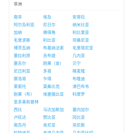
非洲
南非
埃及
安哥拉
阿尔及利亚
尼日尔
纳米比亚
加纳
佛得角
利比里亚
毛里求斯
利比亚
坦桑尼亚
博茨瓦纳
布基纳法索
毛里塔尼亚
塞拉利昂
吉布提
几内亚
塞舌尔
刚果（金）
贝宁
尼日利亚
多哥
喀麦隆
摩洛哥
乍得
布隆迪
莱索托
莫桑比克
津巴布韦
刚果（布）
埃塞俄比亚
科摩罗
圣多美和普林
西比
马达加斯加
塞内加尔
卢旺达
赞比亚
冈比亚
南苏丹
肯尼亚
突尼斯
科特迪瓦
赤道几内亚
几内亚比绍