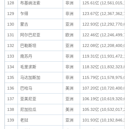
128
布基纳法索
非洲
125.61亿 (12,561,015,15
129
乍得
非洲
123.67亿 (12,367,362,75
130
蒙古
亚洲
122.93亿 (12,292,770,63
131
阿尔巴尼亚
欧洲
122.46亿 (12,246,499,74
132
巴勒斯坦
亚洲
122.08亿 (12,208,400,00
133
南苏丹
非洲
119.31亿 (11,931,472,16
134
毛里求斯
非洲
118.32亿 (11,832,323,83
135
马达加斯加
非洲
115.79亿 (11,578,975,06
136
巴哈马
美洲
107.20亿 (10,720,400,00
137
亚美尼亚
亚洲
106.19亿 (10,619,320,68
138
尼加拉瓜
美洲
105.32亿 (10,532,017,23
139
老挝
亚洲
101.93亿 (10,192,846,33