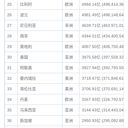
25
比利时
欧洲
4984.14亿 (498,414,364,
26
波兰
欧洲
4981.49亿 (498,148,649,
27
尼日利亚
非洲
4639.71亿 (463,971,018,
28
南非
非洲
4344.01亿 (434,400,545,
29
奥地利
欧洲
4067.50亿 (406,750,487,
30
泰国
亚洲
3975.58亿 (397,558,325,
31
阿联酋
亚洲
3927.94亿 (392,793,559,
32
委内瑞拉
美洲
3718.47亿 (371,846,610,
33
哥伦比亚
美洲
3706.91亿 (370,691,143,
34
丹麦
欧洲
3267.93亿 (326,792,574,
35
马来西亚
亚洲
3144.43亿 (314,443,047,
36
新加坡
亚洲
2950.93亿 (295,092,888,