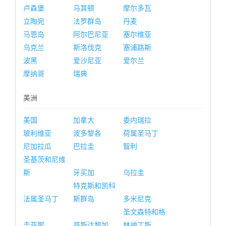
卢森堡
马其顿
摩尔多瓦
立陶宛
法罗群岛
丹麦
马恩岛
阿尔巴尼亚
塞尔维亚
乌克兰
斯洛伐克
塞浦路斯
波黑
爱沙尼亚
爱尔兰
摩纳哥
瑞典
美洲
美国
加拿大
委内瑞拉
玻利维亚
波多黎各
荷属圣马丁
尼加拉瓜
巴拉圭
智利
圣基茨和尼维
斯
牙买加
乌拉圭
特克斯和凯科
法属圣马丁
斯群岛
多米尼克
圣文森特和格
圭亚那
哥斯达黎加
林纳丁斯