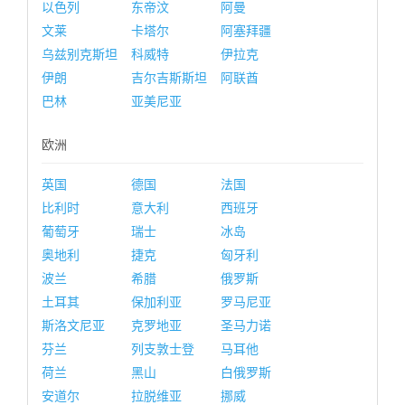
以色列
东帝汶
阿曼
文莱
卡塔尔
阿塞拜疆
乌兹别克斯坦
科威特
伊拉克
伊朗
吉尔吉斯斯坦
阿联酋
巴林
亚美尼亚
欧洲
英国
德国
法国
比利时
意大利
西班牙
葡萄牙
瑞士
冰岛
奥地利
捷克
匈牙利
波兰
希腊
俄罗斯
土耳其
保加利亚
罗马尼亚
斯洛文尼亚
克罗地亚
圣马力诺
芬兰
列支敦士登
马耳他
荷兰
黑山
白俄罗斯
安道尔
拉脱维亚
挪威