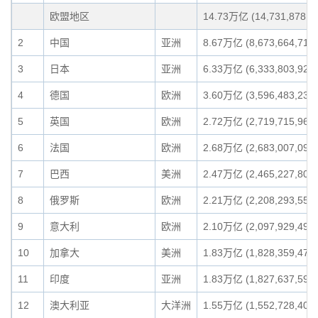
欧盟地区
14.73万亿 (14,731,878,29
2
中国
亚洲
8.67万亿 (8,673,664,713,
3
日本
亚洲
6.33万亿 (6,333,803,928,
4
德国
欧洲
3.60万亿 (3,596,483,233,
5
英国
欧洲
2.72万亿 (2,719,715,961,
6
法国
欧洲
2.68万亿 (2,683,007,095,
7
巴西
美洲
2.47万亿 (2,465,227,802,
8
俄罗斯
欧洲
2.21万亿 (2,208,293,553,
9
意大利
欧洲
2.10万亿 (2,097,929,495,
10
加拿大
美洲
1.83万亿 (1,828,359,477,
11
印度
亚洲
1.83万亿 (1,827,637,590,
12
澳大利亚
大洋洲
1.55万亿 (1,552,728,401,