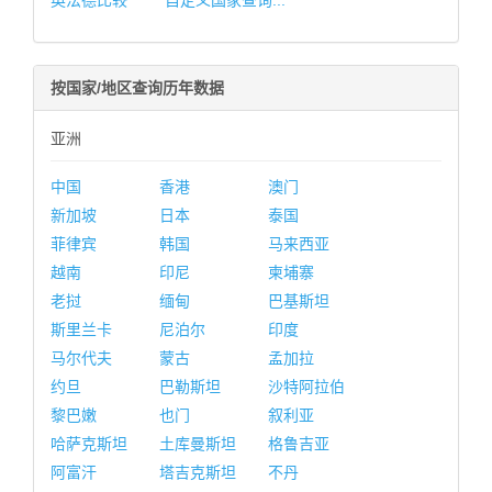
英法德比较
自定义国家查询...
按国家/地区查询历年数据
亚洲
中国
香港
澳门
新加坡
日本
泰国
菲律宾
韩国
马来西亚
越南
印尼
柬埔寨
老挝
缅甸
巴基斯坦
斯里兰卡
尼泊尔
印度
马尔代夫
蒙古
孟加拉
约旦
巴勒斯坦
沙特阿拉伯
黎巴嫩
也门
叙利亚
哈萨克斯坦
土库曼斯坦
格鲁吉亚
阿富汗
塔吉克斯坦
不丹