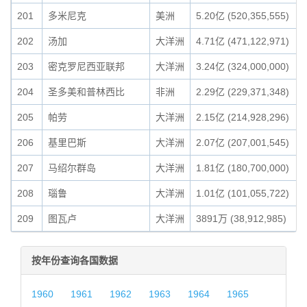
201
多米尼克
美洲
5.20亿 (520,355,555)
202
汤加
大洋洲
4.71亿 (471,122,971)
203
密克罗尼西亚联邦
大洋洲
3.24亿 (324,000,000)
204
圣多美和普林西比
非洲
2.29亿 (229,371,348)
205
帕劳
大洋洲
2.15亿 (214,928,296)
206
基里巴斯
大洋洲
2.07亿 (207,001,545)
207
马绍尔群岛
大洋洲
1.81亿 (180,700,000)
208
瑙鲁
大洋洲
1.01亿 (101,055,722)
209
图瓦卢
大洋洲
3891万 (38,912,985)
按年份查询各国数据
1960
1961
1962
1963
1964
1965