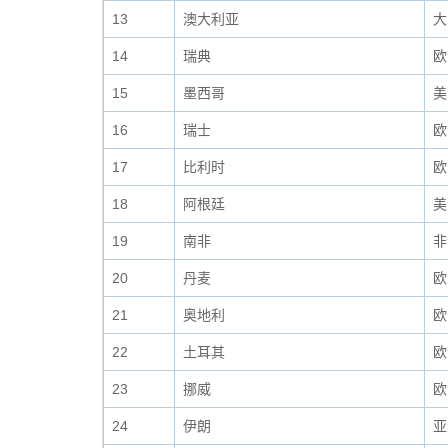
13
澳大利亚
大
14
瑞典
欧
15
墨西哥
美
16
瑞士
欧
17
比利时
欧
18
阿根廷
美
19
南非
非
20
丹麦
欧
21
奥地利
欧
22
土耳其
欧
23
挪威
欧
24
伊朗
亚