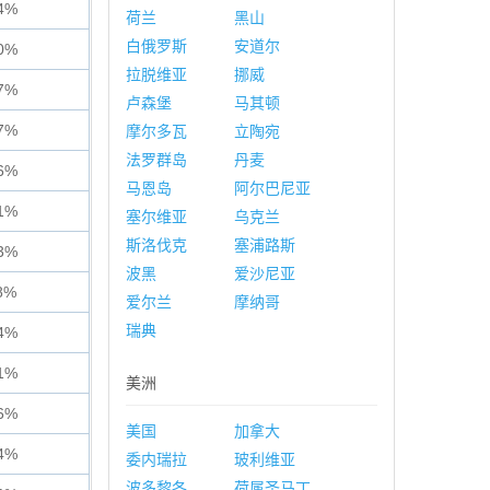
4%
荷兰
黑山
白俄罗斯
安道尔
0%
拉脱维亚
挪威
7%
卢森堡
马其顿
7%
摩尔多瓦
立陶宛
法罗群岛
丹麦
6%
马恩岛
阿尔巴尼亚
1%
塞尔维亚
乌克兰
斯洛伐克
塞浦路斯
3%
波黑
爱沙尼亚
8%
爱尔兰
摩纳哥
瑞典
4%
1%
美洲
6%
美国
加拿大
4%
委内瑞拉
玻利维亚
波多黎各
荷属圣马丁