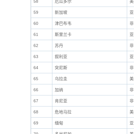
58
厄瓜多尔
美
59
新加坡
亚
60
津巴布韦
非
61
斯里兰卡
亚
62
苏丹
非
63
叙利亚
亚
64
突尼斯
非
65
乌拉圭
美
66
加纳
非
67
肯尼亚
非
68
危地马拉
美
69
缅甸
亚