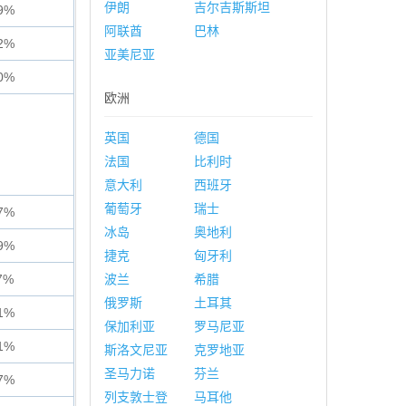
伊朗
吉尔吉斯斯坦
9%
阿联酋
巴林
2%
亚美尼亚
0%
欧洲
英国
德国
法国
比利时
意大利
西班牙
葡萄牙
瑞士
7%
冰岛
奥地利
9%
捷克
匈牙利
7%
波兰
希腊
俄罗斯
土耳其
1%
保加利亚
罗马尼亚
1%
斯洛文尼亚
克罗地亚
圣马力诺
芬兰
7%
列支敦士登
马耳他