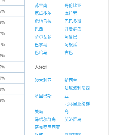
7%
苏里南
哥伦比亚
5%
厄瓜多尔
库拉索
危地马拉
巴巴多斯
8%
巴西
开曼群岛
7%
萨尔瓦多
阿鲁巴
1%
巴拿马
阿根廷
巴哈马
古巴
6%
5%
大洋洲
0%
澳大利亚
新西兰
法属波利尼西
8%
基里巴斯
亚
8%
北马里亚纳群
关岛
岛
马绍尔群岛
斐济群岛
密克罗尼西亚