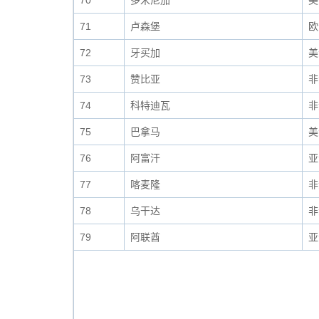
70
多米尼加
美
71
卢森堡
欧
72
牙买加
美
73
赞比亚
非
74
科特迪瓦
非
75
巴拿马
美
76
阿富汗
亚
77
喀麦隆
非
78
乌干达
非
79
阿联酋
亚