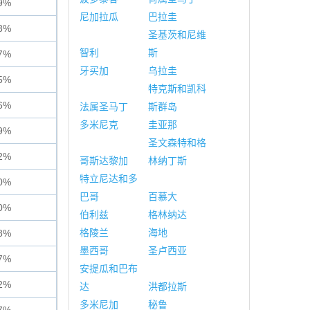
9%
尼加拉瓜
巴拉圭
8%
圣基茨和尼维
智利
斯
7%
牙买加
乌拉圭
5%
特克斯和凯科
6%
法属圣马丁
斯群岛
多米尼克
圭亚那
9%
圣文森特和格
2%
哥斯达黎加
林纳丁斯
特立尼达和多
0%
巴哥
百慕大
0%
伯利兹
格林纳达
格陵兰
海地
8%
墨西哥
圣卢西亚
7%
安提瓜和巴布
2%
达
洪都拉斯
多米尼加
秘鲁