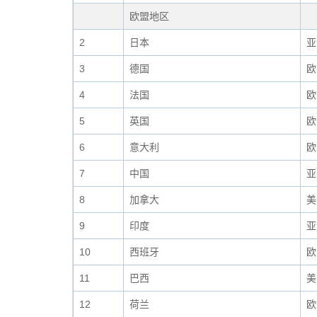
欧盟地区
2
日本
亚
3
德国
欧
4
法国
欧
5
英国
欧
6
意大利
欧
7
中国
亚
8
加拿大
美
9
印度
亚
10
西班牙
欧
11
巴西
美
12
荷兰
欧