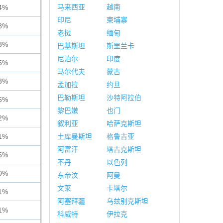
马来西亚
越南
4%
印尼
柬埔寨
8%
老挝
缅甸
8%
巴基斯坦
斯里兰卡
尼泊尔
印度
5%
马尔代夫
蒙古
8%
孟加拉
约旦
巴勒斯坦
沙特阿拉伯
5%
黎巴嫩
也门
2%
叙利亚
哈萨克斯坦
1%
土库曼斯坦
格鲁吉亚
阿富汗
塔吉克斯坦
5%
不丹
以色列
0%
东帝汶
阿曼
文莱
卡塔尔
1%
阿塞拜疆
乌兹别克斯坦
1%
科威特
伊拉克