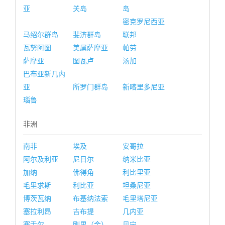
亚
关岛
岛
密克罗尼西亚
马绍尔群岛
斐济群岛
联邦
瓦努阿图
美属萨摩亚
帕劳
萨摩亚
图瓦卢
汤加
巴布亚新几内
亚
所罗门群岛
新喀里多尼亚
瑙鲁
非洲
南非
埃及
安哥拉
阿尔及利亚
尼日尔
纳米比亚
加纳
佛得角
利比里亚
毛里求斯
利比亚
坦桑尼亚
博茨瓦纳
布基纳法索
毛里塔尼亚
塞拉利昂
吉布提
几内亚
塞舌尔
刚果（金）
贝宁