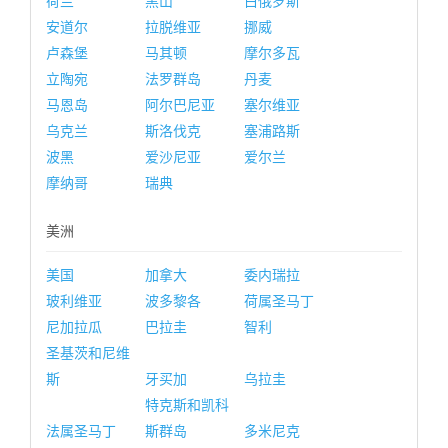
荷兰
黑山
白俄罗斯
安道尔
拉脱维亚
挪威
卢森堡
马其顿
摩尔多瓦
立陶宛
法罗群岛
丹麦
马恩岛
阿尔巴尼亚
塞尔维亚
乌克兰
斯洛伐克
塞浦路斯
波黑
爱沙尼亚
爱尔兰
摩纳哥
瑞典
美洲
美国
加拿大
委内瑞拉
玻利维亚
波多黎各
荷属圣马丁
尼加拉瓜
巴拉圭
智利
圣基茨和尼维
斯
牙买加
乌拉圭
特克斯和凯科
法属圣马丁
斯群岛
多米尼克