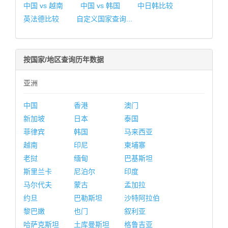
中国 vs 越南
中国 vs 韩国
中日韩比较
英法德比较
自定义国家查询...
按国家/地区查询历年数据
亚洲
中国
香港
澳门
新加坡
日本
泰国
菲律宾
韩国
马来西亚
越南
印尼
柬埔寨
老挝
缅甸
巴基斯坦
斯里兰卡
尼泊尔
印度
马尔代夫
蒙古
孟加拉
约旦
巴勒斯坦
沙特阿拉伯
黎巴嫩
也门
叙利亚
哈萨克斯坦
土库曼斯坦
格鲁吉亚