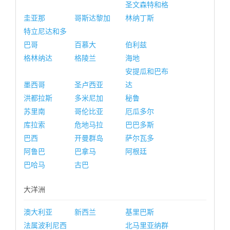
圣文森特和格
圭亚那
哥斯达黎加
林纳丁斯
特立尼达和多
巴哥
百慕大
伯利兹
格林纳达
格陵兰
海地
安提瓜和巴布
墨西哥
圣卢西亚
达
洪都拉斯
多米尼加
秘鲁
苏里南
哥伦比亚
厄瓜多尔
库拉索
危地马拉
巴巴多斯
巴西
开曼群岛
萨尔瓦多
阿鲁巴
巴拿马
阿根廷
巴哈马
古巴
大洋洲
澳大利亚
新西兰
基里巴斯
法属波利尼西
北马里亚纳群