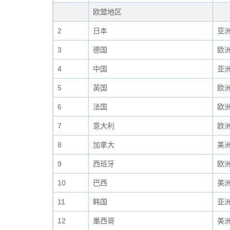
欧盟地区
2
日本
亚
3
德国
欧
4
中国
亚
5
英国
欧
6
法国
欧
7
意大利
欧
8
加拿大
美
9
西班牙
欧
10
巴西
美
11
韩国
亚
12
墨西哥
美