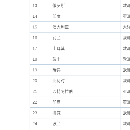
13
俄罗斯
欧
14
印度
亚
15
澳大利亚
大
16
荷兰
欧
17
土耳其
欧
18
瑞士
欧
19
瑞典
欧
20
比利时
欧
21
沙特阿拉伯
亚
22
印尼
亚
23
挪威
欧
24
波兰
欧