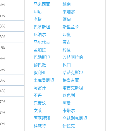
马来西亚
越南
26%
印尼
柬埔寨
47%
老挝
缅甸
53%
巴基斯坦
斯里兰卡
尼泊尔
印度
78%
马尔代夫
蒙古
11%
孟加拉
约旦
巴勒斯坦
沙特阿拉伯
89%
黎巴嫩
也门
75%
叙利亚
哈萨克斯坦
68%
土库曼斯坦
格鲁吉亚
阿富汗
塔吉克斯坦
74%
不丹
以色列
67%
东帝汶
阿曼
文莱
卡塔尔
77%
阿塞拜疆
乌兹别克斯坦
17%
科威特
伊拉克