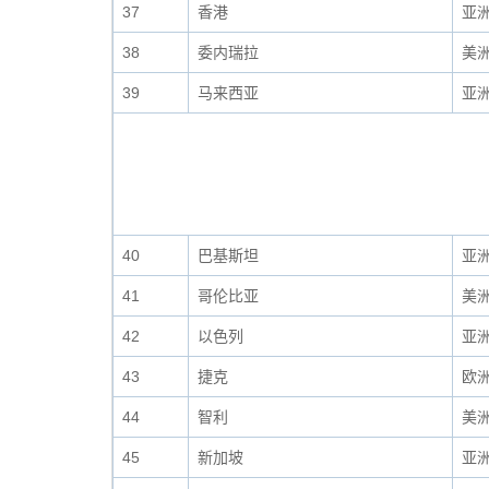
37
香港
亚
38
委内瑞拉
美
39
马来西亚
亚
40
巴基斯坦
亚
41
哥伦比亚
美
42
以色列
亚
43
捷克
欧
44
智利
美
45
新加坡
亚