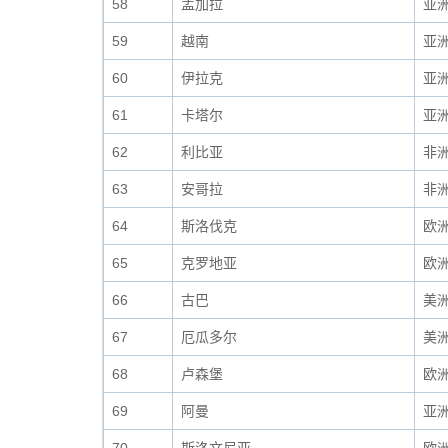
58
孟加拉
亚
59
越南
亚
60
伊拉克
亚
61
卡塔尔
亚
62
利比亚
非
63
安哥拉
非
64
斯洛伐克
欧
65
克罗地亚
欧
66
古巴
美
67
厄瓜多尔
美
68
卢森堡
欧
69
阿曼
亚