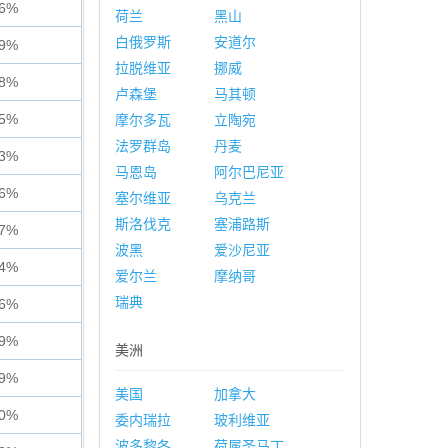
56%
荷兰
黑山
白俄罗斯
安道尔
69%
拉脱维亚
挪威
48%
卢森堡
马其顿
25%
摩尔多瓦
立陶宛
法罗群岛
丹麦
53%
马恩岛
阿尔巴尼亚
46%
塞尔维亚
乌克兰
斯洛伐克
塞浦路斯
67%
波黑
爱沙尼亚
54%
爱尔兰
摩纳哥
瑞典
06%
79%
美洲
59%
美国
加拿大
60%
委内瑞拉
玻利维亚
波多黎各
荷属圣马丁