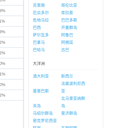
56%
苏里南
哥伦比亚
29%
厄瓜多尔
库拉索
危地马拉
巴巴多斯
11%
巴西
开曼群岛
89%
萨尔瓦多
阿鲁巴
62%
巴拿马
阿根廷
巴哈马
古巴
62%
50%
大洋洲
41%
澳大利亚
新西兰
法属波利尼西
80%
基里巴斯
亚
72%
北马里亚纳群
关岛
岛
马绍尔群岛
斐济群岛
密克罗尼西亚