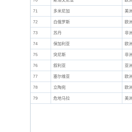
70
斯洛文尼亚
欧
71
多米尼加
美
72
白俄罗斯
欧
73
苏丹
非
74
保加利亚
欧
75
突尼斯
非
76
叙利亚
亚
77
塞尔维亚
欧
78
立陶宛
欧
79
危地马拉
美