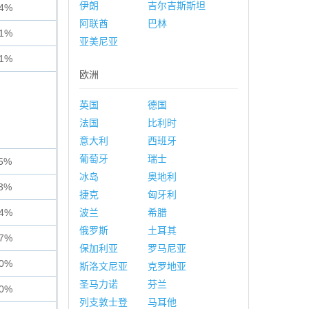
伊朗
吉尔吉斯斯坦
24%
阿联酋
巴林
31%
亚美尼亚
31%
欧洲
英国
德国
法国
比利时
意大利
西班牙
葡萄牙
瑞士
15%
冰岛
奥地利
13%
捷克
匈牙利
54%
波兰
希腊
俄罗斯
土耳其
07%
保加利亚
罗马尼亚
60%
斯洛文尼亚
克罗地亚
圣马力诺
芬兰
60%
列支敦士登
马耳他