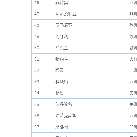
46
菲律宾
亚
47
阿尔及利亚
非
48
罗马尼亚
欧
49
匈牙利
欧
50
乌克兰
欧
51
新西兰
大
52
埃及
非
53
科威特
亚
54
秘鲁
美
55
波多黎各
美
56
哈萨克斯坦
亚
57
摩洛哥
非