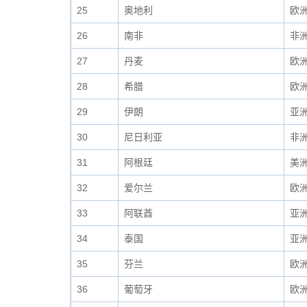
25
奥地利
欧
26
南非
非
27
丹麦
欧
28
希腊
欧
29
伊朗
亚
30
尼日利亚
非
31
阿根廷
美
32
爱尔兰
欧
33
阿联酋
亚
34
泰国
亚
35
芬兰
欧
36
葡萄牙
欧