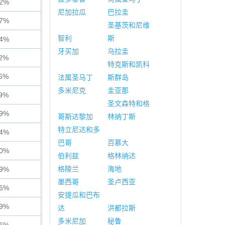
82%
尼加拉瓜
巴拉圭
77%
圣基茨和尼维
智利
斯
54%
牙买加
乌拉圭
72%
特克斯和凯科
56%
法属圣马丁
斯群岛
多米尼克
圭亚那
29%
圣文森特和格
99%
哥斯达黎加
林纳丁斯
特立尼达和多
54%
巴哥
百慕大
40%
伯利兹
格林纳达
格陵兰
海地
79%
墨西哥
圣卢西亚
26%
安提瓜和巴布
19%
达
洪都拉斯
多米尼加
秘鲁