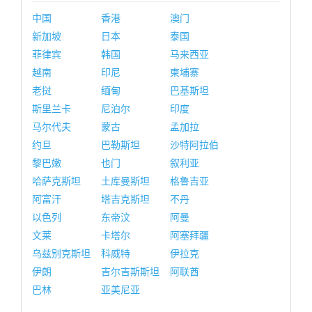
中国
香港
澳门
新加坡
日本
泰国
菲律宾
韩国
马来西亚
越南
印尼
柬埔寨
老挝
缅甸
巴基斯坦
斯里兰卡
尼泊尔
印度
马尔代夫
蒙古
孟加拉
约旦
巴勒斯坦
沙特阿拉伯
黎巴嫩
也门
叙利亚
哈萨克斯坦
土库曼斯坦
格鲁吉亚
阿富汗
塔吉克斯坦
不丹
以色列
东帝汶
阿曼
文莱
卡塔尔
阿塞拜疆
乌兹别克斯坦
科威特
伊拉克
伊朗
吉尔吉斯斯坦
阿联酋
巴林
亚美尼亚