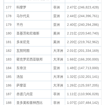
177
科摩罗
非洲
2.47亿 (246,823,428)
178
马尔代夫
亚洲
2.44亿 (244,396,761)
179
不丹
亚洲
2.40亿 (240,294,286)
180
圣基茨和尼维斯
美洲
2.21亿 (220,540,740)
181
多米尼克
美洲
2.20亿 (219,762,962)
182
瓦努阿图
大洋洲
2.01亿 (201,334,169)
183
密克罗尼西亚联邦
大洋洲
1.66亿 (166,200,000)
184
东帝汶
亚洲
1.48亿 (147,713,000)
185
汤加
大洋洲
1.32亿 (132,201,141)
186
萨摩亚
大洋洲
1.26亿 (125,597,205)
187
赤道几内亚
非洲
1.11亿 (110,906,028)
188
圣多美和普林西比
非洲
1.07亿 (107,484,142)