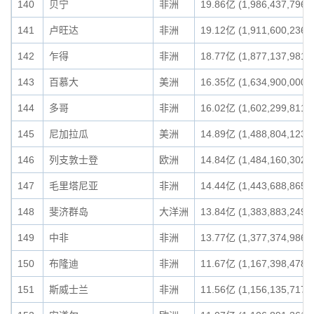
140
贝宁
非洲
19.86亿 (1,986,437,796)
141
卢旺达
非洲
19.12亿 (1,911,600,236)
142
乍得
非洲
18.77亿 (1,877,137,981)
143
百慕大
美洲
16.35亿 (1,634,900,000)
144
多哥
非洲
16.02亿 (1,602,299,811)
145
尼加拉瓜
美洲
14.89亿 (1,488,804,123)
146
列支敦士登
欧洲
14.84亿 (1,484,160,302)
147
毛里塔尼亚
非洲
14.44亿 (1,443,688,865)
148
斐济群岛
大洋洲
13.84亿 (1,383,883,249)
149
中非
非洲
13.77亿 (1,377,374,986)
150
布隆迪
非洲
11.67亿 (1,167,398,478)
151
斯威士兰
非洲
11.56亿 (1,156,135,717)