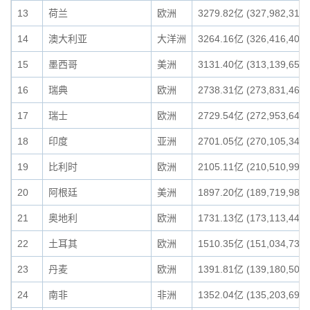
13
荷兰
欧洲
3279.82亿 (327,982,316,
14
澳大利亚
大洋洲
3264.16亿 (326,416,407,
15
墨西哥
美洲
3131.40亿 (313,139,656,
16
瑞典
欧洲
2738.31亿 (273,831,464,
17
瑞士
欧洲
2729.54亿 (272,953,645,
18
印度
亚洲
2701.05亿 (270,105,341,
19
比利时
欧洲
2105.11亿 (210,510,999,
20
阿根廷
美洲
1897.20亿 (189,719,984,
21
奥地利
欧洲
1731.13亿 (173,113,449,
22
土耳其
欧洲
1510.35亿 (151,034,731,
23
丹麦
欧洲
1391.81亿 (139,180,507,
24
南非
非洲
1352.04亿 (135,203,698,