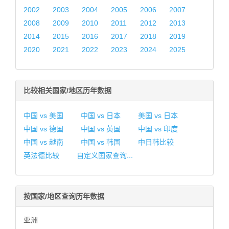
2002
2003
2004
2005
2006
2007
2008
2009
2010
2011
2012
2013
2014
2015
2016
2017
2018
2019
2020
2021
2022
2023
2024
2025
比较相关国家/地区历年数据
中国 vs 美国
中国 vs 日本
美国 vs 日本
中国 vs 德国
中国 vs 英国
中国 vs 印度
中国 vs 越南
中国 vs 韩国
中日韩比较
英法德比较
自定义国家查询...
按国家/地区查询历年数据
亚洲