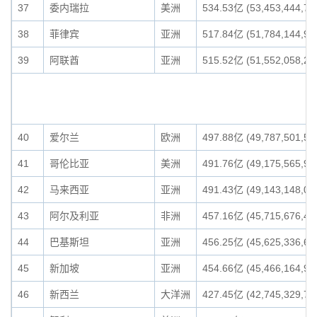
37
委内瑞拉
美洲
534.53亿 (53,453,444,78
38
菲律宾
亚洲
517.84亿 (51,784,144,94
39
阿联酋
亚洲
515.52亿 (51,552,058,25
40
爱尔兰
欧洲
497.88亿 (49,787,501,58
41
哥伦比亚
美洲
491.76亿 (49,175,565,91
42
马来西亚
亚洲
491.43亿 (49,143,148,09
43
阿尔及利亚
非洲
457.16亿 (45,715,676,42
44
巴基斯坦
亚洲
456.25亿 (45,625,336,68
45
新加坡
亚洲
454.66亿 (45,466,164,97
46
新西兰
大洋洲
427.45亿 (42,745,329,73