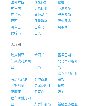
洪都拉斯
多米尼加
秘鲁
苏里南
哥伦比亚
厄瓜多尔
库拉索
危地马拉
巴巴多斯
巴西
开曼群岛
萨尔瓦多
阿鲁巴
巴拿马
阿根廷
巴哈马
古巴
大洋洲
澳大利亚
新西兰
基里巴斯
法属波利尼西
北马里亚纳群
亚
关岛
岛
密克罗尼西亚
马绍尔群岛
斐济群岛
联邦
瓦努阿图
美属萨摩亚
帕劳
萨摩亚
图瓦卢
汤加
巴布亚新几内
亚
所罗门群岛
新喀里多尼亚