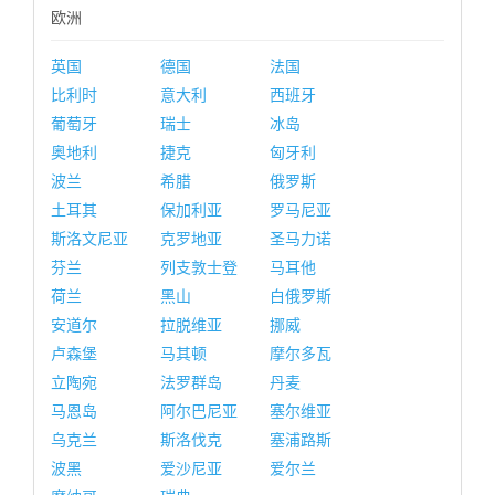
欧洲
英国
德国
法国
比利时
意大利
西班牙
葡萄牙
瑞士
冰岛
奥地利
捷克
匈牙利
波兰
希腊
俄罗斯
土耳其
保加利亚
罗马尼亚
斯洛文尼亚
克罗地亚
圣马力诺
芬兰
列支敦士登
马耳他
荷兰
黑山
白俄罗斯
安道尔
拉脱维亚
挪威
卢森堡
马其顿
摩尔多瓦
立陶宛
法罗群岛
丹麦
马恩岛
阿尔巴尼亚
塞尔维亚
乌克兰
斯洛伐克
塞浦路斯
波黑
爱沙尼亚
爱尔兰