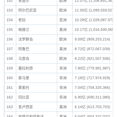
152
安道尔
欧洲
11.07亿 (1,106,891,361)
153
阿尔巴尼亚
欧洲
11.00亿 (1,099,559,027)
154
老挝
亚洲
10.28亿 (1,028,087,972)
155
格陵兰
美洲
10.17亿 (1,016,500,069)
156
法罗群岛
欧洲
9.09亿 (909,253,214)
157
阿鲁巴
美洲
8.72亿 (872,067,039)
158
马恩岛
欧洲
8.22亿 (821,507,936)
159
塞拉利昂
非洲
7.80亿 (779,981,987)
160
索马里
非洲
7.18亿 (717,974,929)
161
莱索托
非洲
7.04亿 (704,325,366)
162
冈比亚
非洲
6.90亿 (690,311,080)
163
圣卢西亚
美洲
6.14亿 (613,703,703)
164
安提瓜和巴布达
美洲
5.04亿 (504,337,037)