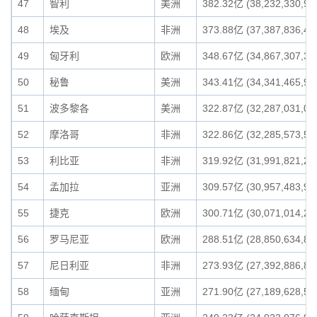
47
智利
美洲
382.32亿 (38,232,330,91
48
埃及
非洲
373.88亿 (37,387,836,49
49
匈牙利
欧洲
348.67亿 (34,867,307,35
50
秘鲁
美洲
343.41亿 (34,341,465,99
51
波多黎各
美洲
322.87亿 (32,287,031,00
52
摩洛哥
非洲
322.86亿 (32,285,573,57
53
利比亚
非洲
319.92亿 (31,991,821,26
54
孟加拉
亚洲
309.57亿 (30,957,483,94
55
捷克
欧洲
300.71亿 (30,071,014,28
56
罗马尼亚
欧洲
288.51亿 (28,850,634,89
57
尼日利亚
非洲
273.93亿 (27,392,886,87
58
缅甸
亚洲
271.90亿 (27,189,628,55