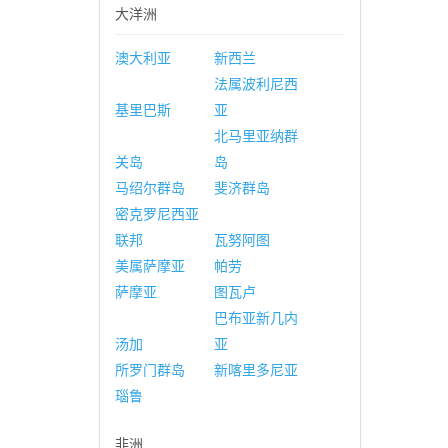
大洋洲
澳大利亚
新西兰
法属波利尼西
基里巴斯
亚
北马里亚纳群
关岛
岛
马绍尔群岛
斐济群岛
密克罗尼西亚
联邦
瓦努阿图
美属萨摩亚
帕劳
萨摩亚
图瓦卢
巴布亚新几内
汤加
亚
所罗门群岛
新喀里多尼亚
瑙鲁
非洲