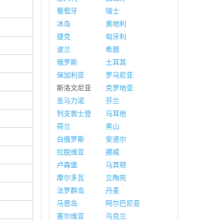
葡萄牙
瑞士
冰岛
奥地利
捷克
匈牙利
波兰
希腊
俄罗斯
土耳其
保加利亚
罗马尼亚
斯洛文尼亚
克罗地亚
圣马力诺
芬兰
列支敦士登
马耳他
荷兰
黑山
白俄罗斯
安道尔
拉脱维亚
挪威
卢森堡
马其顿
摩尔多瓦
立陶宛
法罗群岛
丹麦
马恩岛
阿尔巴尼亚
塞尔维亚
乌克兰