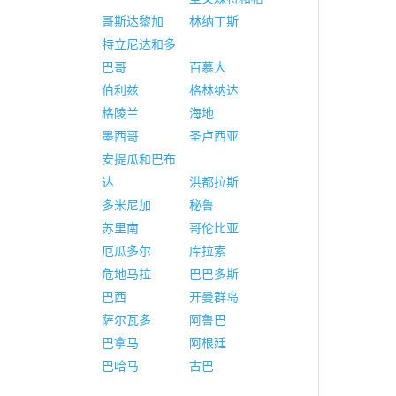
哥斯达黎加
林纳丁斯
特立尼达和多
巴哥
百慕大
伯利兹
格林纳达
格陵兰
海地
墨西哥
圣卢西亚
安提瓜和巴布
达
洪都拉斯
多米尼加
秘鲁
苏里南
哥伦比亚
厄瓜多尔
库拉索
危地马拉
巴巴多斯
巴西
开曼群岛
萨尔瓦多
阿鲁巴
巴拿马
阿根廷
巴哈马
古巴