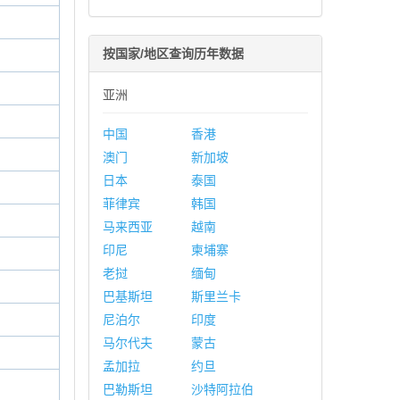
按国家/地区查询历年数据
亚洲
中国
香港
澳门
新加坡
日本
泰国
菲律宾
韩国
马来西亚
越南
印尼
柬埔寨
老挝
缅甸
巴基斯坦
斯里兰卡
尼泊尔
印度
马尔代夫
蒙古
孟加拉
约旦
巴勒斯坦
沙特阿拉伯