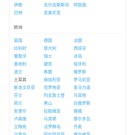
伊朗
吉尔吉斯斯坦
阿联酋
巴林
亚美尼亚
欧洲
英国
德国
法国
比利时
意大利
西班牙
葡萄牙
瑞士
冰岛
奥地利
捷克
匈牙利
波兰
希腊
俄罗斯
土耳其
保加利亚
罗马尼亚
斯洛文尼亚
克罗地亚
圣马力诺
芬兰
列支敦士登
马耳他
荷兰
黑山
白俄罗斯
安道尔
拉脱维亚
挪威
卢森堡
马其顿
摩尔多瓦
立陶宛
法罗群岛
丹麦
马恩岛
阿尔巴尼亚
塞尔维亚