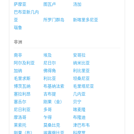
萨摩亚
图瓦卢
汤加
巴布亚新几内
亚
所罗门群岛
新喀里多尼亚
瑙鲁
非洲
南非
埃及
安哥拉
阿尔及利亚
尼日尔
纳米比亚
加纳
佛得角
利比里亚
毛里求斯
利比亚
坦桑尼亚
博茨瓦纳
布基纳法索
毛里塔尼亚
塞拉利昂
吉布提
几内亚
塞舌尔
刚果（金）
贝宁
尼日利亚
多哥
喀麦隆
摩洛哥
乍得
布隆迪
莱索托
莫桑比克
津巴布韦
刚果（布）
埃塞俄比亚
科摩罗