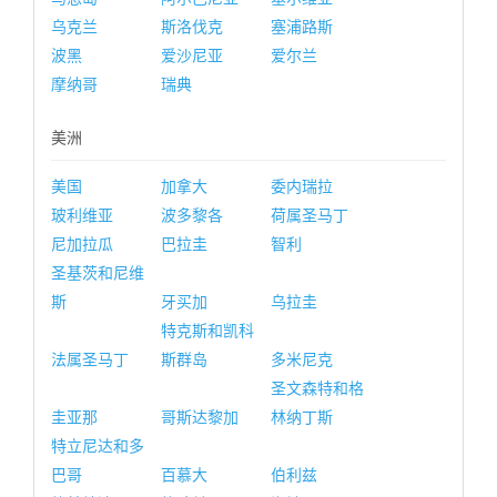
乌克兰
斯洛伐克
塞浦路斯
波黑
爱沙尼亚
爱尔兰
摩纳哥
瑞典
美洲
美国
加拿大
委内瑞拉
玻利维亚
波多黎各
荷属圣马丁
尼加拉瓜
巴拉圭
智利
圣基茨和尼维
斯
牙买加
乌拉圭
特克斯和凯科
法属圣马丁
斯群岛
多米尼克
圣文森特和格
圭亚那
哥斯达黎加
林纳丁斯
特立尼达和多
巴哥
百慕大
伯利兹