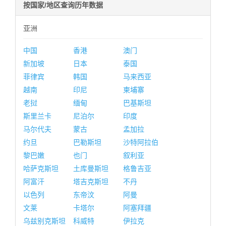
按国家/地区查询历年数据
亚洲
中国
香港
澳门
新加坡
日本
泰国
菲律宾
韩国
马来西亚
越南
印尼
柬埔寨
老挝
缅甸
巴基斯坦
斯里兰卡
尼泊尔
印度
马尔代夫
蒙古
孟加拉
约旦
巴勒斯坦
沙特阿拉伯
黎巴嫩
也门
叙利亚
哈萨克斯坦
土库曼斯坦
格鲁吉亚
阿富汗
塔吉克斯坦
不丹
以色列
东帝汶
阿曼
文莱
卡塔尔
阿塞拜疆
乌兹别克斯坦
科威特
伊拉克