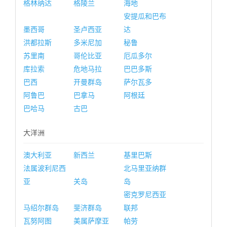
格林纳达
格陵兰
海地
安提瓜和巴布
墨西哥
圣卢西亚
达
洪都拉斯
多米尼加
秘鲁
苏里南
哥伦比亚
厄瓜多尔
库拉索
危地马拉
巴巴多斯
巴西
开曼群岛
萨尔瓦多
阿鲁巴
巴拿马
阿根廷
巴哈马
古巴
大洋洲
澳大利亚
新西兰
基里巴斯
法属波利尼西
北马里亚纳群
亚
关岛
岛
密克罗尼西亚
马绍尔群岛
斐济群岛
联邦
瓦努阿图
美属萨摩亚
帕劳