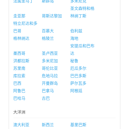
法属圣马丁
斯群岛
多米尼克
圣文森特和格
圭亚那
哥斯达黎加
林纳丁斯
特立尼达和多
巴哥
百慕大
伯利兹
格林纳达
格陵兰
海地
安提瓜和巴布
墨西哥
圣卢西亚
达
洪都拉斯
多米尼加
秘鲁
苏里南
哥伦比亚
厄瓜多尔
库拉索
危地马拉
巴巴多斯
巴西
开曼群岛
萨尔瓦多
阿鲁巴
巴拿马
阿根廷
巴哈马
古巴
大洋洲
澳大利亚
新西兰
基里巴斯