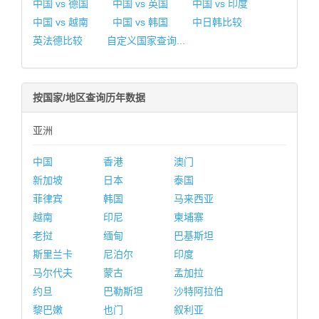
中国 vs 德国
中国 vs 英国
中国 vs 印度
中国 vs 越南
中国 vs 韩国
中日韩比较
英法德比较
自定义国家查询...
按国家/地区查询历年数据
亚洲
中国
香港
澳门
新加坡
日本
泰国
菲律宾
韩国
马来西亚
越南
印尼
柬埔寨
老挝
缅甸
巴基斯坦
斯里兰卡
尼泊尔
印度
马尔代夫
蒙古
孟加拉
约旦
巴勒斯坦
沙特阿拉伯
黎巴嫩
也门
叙利亚