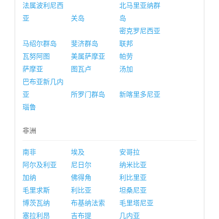
法属波利尼西
北马里亚纳群
亚
关岛
岛
密克罗尼西亚
马绍尔群岛
斐济群岛
联邦
瓦努阿图
美属萨摩亚
帕劳
萨摩亚
图瓦卢
汤加
巴布亚新几内
亚
所罗门群岛
新喀里多尼亚
瑙鲁
非洲
南非
埃及
安哥拉
阿尔及利亚
尼日尔
纳米比亚
加纳
佛得角
利比里亚
毛里求斯
利比亚
坦桑尼亚
博茨瓦纳
布基纳法索
毛里塔尼亚
塞拉利昂
吉布提
几内亚