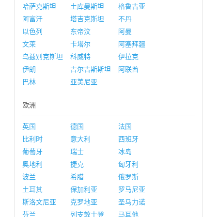
哈萨克斯坦
土库曼斯坦
格鲁吉亚
阿富汗
塔吉克斯坦
不丹
以色列
东帝汶
阿曼
文莱
卡塔尔
阿塞拜疆
乌兹别克斯坦
科威特
伊拉克
伊朗
吉尔吉斯斯坦
阿联酋
巴林
亚美尼亚
欧洲
英国
德国
法国
比利时
意大利
西班牙
葡萄牙
瑞士
冰岛
奥地利
捷克
匈牙利
波兰
希腊
俄罗斯
土耳其
保加利亚
罗马尼亚
斯洛文尼亚
克罗地亚
圣马力诺
芬兰
列支敦士登
马耳他