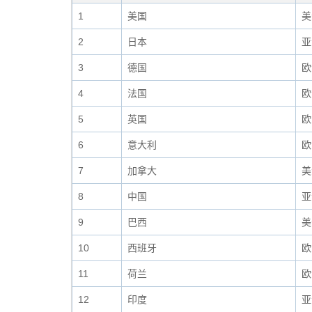
1
美国
美
2
日本
亚
3
德国
欧
4
法国
欧
5
英国
欧
6
意大利
欧
7
加拿大
美
8
中国
亚
9
巴西
美
10
西班牙
欧
11
荷兰
欧
12
印度
亚