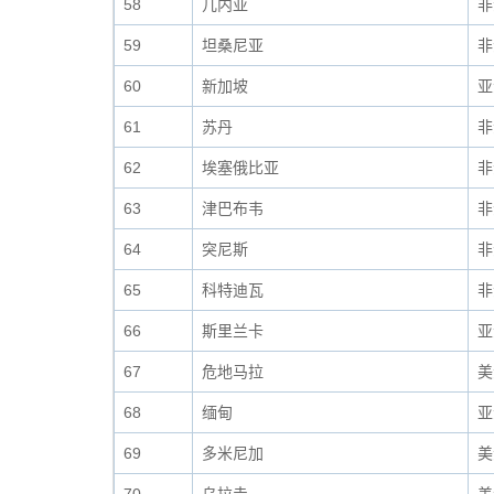
58
几内亚
非
59
坦桑尼亚
非
60
新加坡
亚
61
苏丹
非
62
埃塞俄比亚
非
63
津巴布韦
非
64
突尼斯
非
65
科特迪瓦
非
66
斯里兰卡
亚
67
危地马拉
美
68
缅甸
亚
69
多米尼加
美