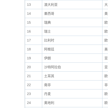
13
澳大利亚
大
14
墨西哥
美
15
瑞典
欧
16
瑞士
欧
17
比利时
欧
18
阿根廷
美
19
伊朗
亚
20
沙特阿拉伯
亚
21
土耳其
欧
22
南非
非
23
丹麦
欧
24
奥地利
欧