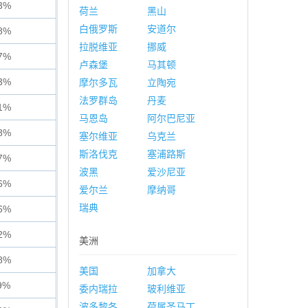
3%
荷兰
黑山
白俄罗斯
安道尔
8%
拉脱维亚
挪威
7%
卢森堡
马其顿
3%
摩尔多瓦
立陶宛
法罗群岛
丹麦
1%
马恩岛
阿尔巴尼亚
8%
塞尔维亚
乌克兰
斯洛伐克
塞浦路斯
7%
波黑
爱沙尼亚
6%
爱尔兰
摩纳哥
瑞典
6%
2%
美洲
8%
美国
加拿大
9%
委内瑞拉
玻利维亚
波多黎各
荷属圣马丁