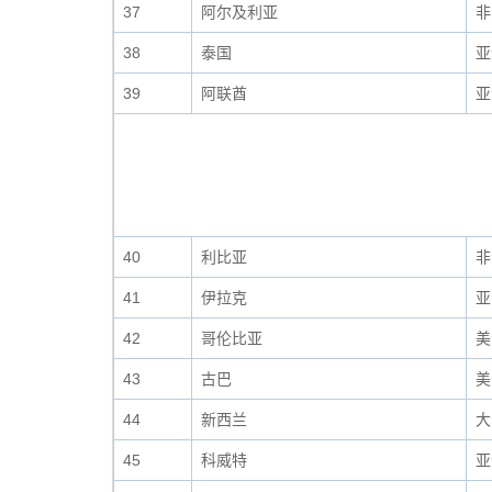
37
阿尔及利亚
非
38
泰国
亚
39
阿联酋
亚
40
利比亚
非
41
伊拉克
亚
42
哥伦比亚
美
43
古巴
美
44
新西兰
大
45
科威特
亚