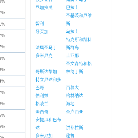
9%
尼加拉瓜
巴拉圭
7%
圣基茨和尼维
智利
斯
1%
牙买加
乌拉圭
7%
特克斯和凯科
7%
法属圣马丁
斯群岛
多米尼克
圭亚那
3%
圣文森特和格
6%
哥斯达黎加
林纳丁斯
特立尼达和多
4%
巴哥
百慕大
7%
伯利兹
格林纳达
格陵兰
海地
3%
墨西哥
圣卢西亚
5%
安提瓜和巴布
5%
达
洪都拉斯
多米尼加
秘鲁