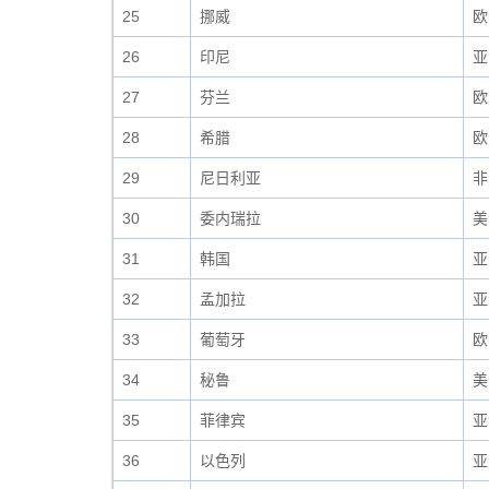
25
挪威
欧
26
印尼
亚
27
芬兰
欧
28
希腊
欧
29
尼日利亚
非
30
委内瑞拉
美
31
韩国
亚
32
孟加拉
亚
33
葡萄牙
欧
34
秘鲁
美
35
菲律宾
亚
36
以色列
亚