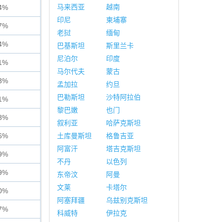
马来西亚
越南
4%
印尼
柬埔寨
7%
老挝
缅甸
4%
巴基斯坦
斯里兰卡
尼泊尔
印度
1%
马尔代夫
蒙古
3%
孟加拉
约旦
巴勒斯坦
沙特阿拉伯
1%
黎巴嫩
也门
8%
叙利亚
哈萨克斯坦
6%
土库曼斯坦
格鲁吉亚
阿富汗
塔吉克斯坦
9%
不丹
以色列
9%
东帝汶
阿曼
文莱
卡塔尔
0%
阿塞拜疆
乌兹别克斯坦
7%
科威特
伊拉克