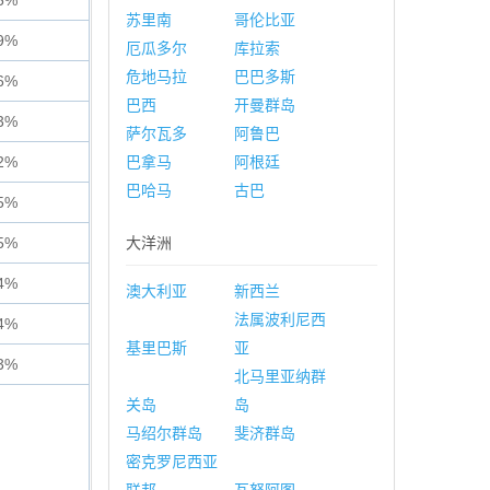
5%
苏里南
哥伦比亚
9%
厄瓜多尔
库拉索
危地马拉
巴巴多斯
6%
巴西
开曼群岛
3%
萨尔瓦多
阿鲁巴
2%
巴拿马
阿根廷
巴哈马
古巴
5%
5%
大洋洲
4%
澳大利亚
新西兰
法属波利尼西
4%
基里巴斯
亚
3%
北马里亚纳群
关岛
岛
马绍尔群岛
斐济群岛
密克罗尼西亚