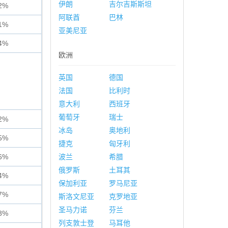
伊朗
吉尔吉斯斯坦
2%
阿联酋
巴林
1%
亚美尼亚
4%
欧洲
英国
德国
法国
比利时
意大利
西班牙
葡萄牙
瑞士
2%
冰岛
奥地利
5%
捷克
匈牙利
6%
波兰
希腊
俄罗斯
土耳其
4%
保加利亚
罗马尼亚
7%
斯洛文尼亚
克罗地亚
圣马力诺
芬兰
8%
列支敦士登
马耳他