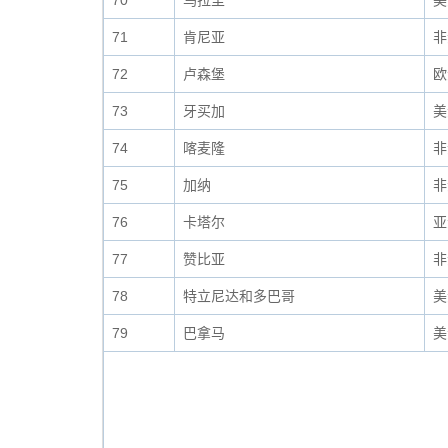
70
乌拉圭
美
71
肯尼亚
非
72
卢森堡
欧
73
牙买加
美
74
喀麦隆
非
75
加纳
非
76
卡塔尔
亚
77
赞比亚
非
78
特立尼达和多巴哥
美
79
巴拿马
美