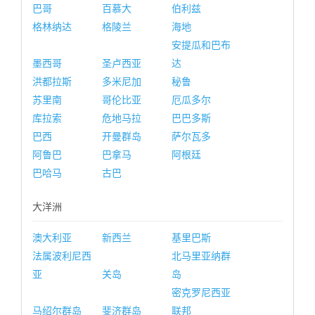
巴哥
百慕大
伯利兹
格林纳达
格陵兰
海地
安提瓜和巴布
墨西哥
圣卢西亚
达
洪都拉斯
多米尼加
秘鲁
苏里南
哥伦比亚
厄瓜多尔
库拉索
危地马拉
巴巴多斯
巴西
开曼群岛
萨尔瓦多
阿鲁巴
巴拿马
阿根廷
巴哈马
古巴
大洋洲
澳大利亚
新西兰
基里巴斯
法属波利尼西
北马里亚纳群
亚
关岛
岛
密克罗尼西亚
马绍尔群岛
斐济群岛
联邦