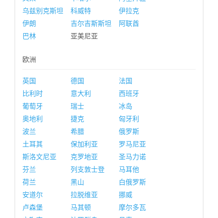
乌兹别克斯坦
科威特
伊拉克
伊朗
吉尔吉斯斯坦
阿联酋
巴林
亚美尼亚
欧洲
英国
德国
法国
比利时
意大利
西班牙
葡萄牙
瑞士
冰岛
奥地利
捷克
匈牙利
波兰
希腊
俄罗斯
土耳其
保加利亚
罗马尼亚
斯洛文尼亚
克罗地亚
圣马力诺
芬兰
列支敦士登
马耳他
荷兰
黑山
白俄罗斯
安道尔
拉脱维亚
挪威
卢森堡
马其顿
摩尔多瓦