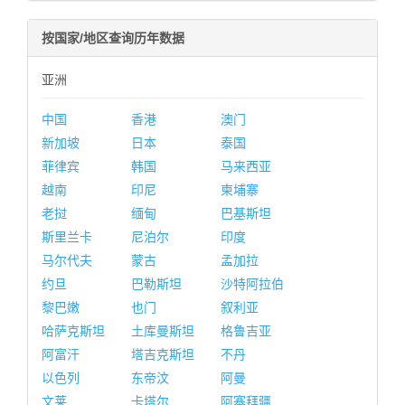
按国家/地区查询历年数据
亚洲
中国
香港
澳门
新加坡
日本
泰国
菲律宾
韩国
马来西亚
越南
印尼
柬埔寨
老挝
缅甸
巴基斯坦
斯里兰卡
尼泊尔
印度
马尔代夫
蒙古
孟加拉
约旦
巴勒斯坦
沙特阿拉伯
黎巴嫩
也门
叙利亚
哈萨克斯坦
土库曼斯坦
格鲁吉亚
阿富汗
塔吉克斯坦
不丹
以色列
东帝汶
阿曼
文莱
卡塔尔
阿塞拜疆