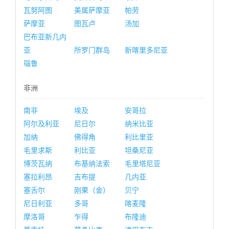
瓦努阿图
美属萨摩亚
帕劳
萨摩亚
图瓦卢
汤加
巴布亚新几内
亚
所罗门群岛
新喀里多尼亚
瑙鲁
非洲
南非
埃及
安哥拉
阿尔及利亚
尼日尔
纳米比亚
加纳
佛得角
利比里亚
毛里求斯
利比亚
坦桑尼亚
博茨瓦纳
布基纳法索
毛里塔尼亚
塞拉利昂
吉布提
几内亚
塞舌尔
刚果（金）
贝宁
尼日利亚
多哥
喀麦隆
摩洛哥
乍得
布隆迪