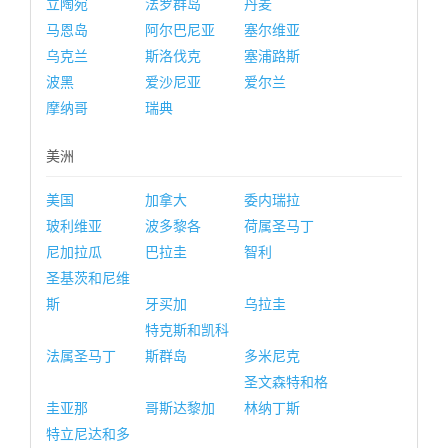
立陶宛
法罗群岛
丹麦
马恩岛
阿尔巴尼亚
塞尔维亚
乌克兰
斯洛伐克
塞浦路斯
波黑
爱沙尼亚
爱尔兰
摩纳哥
瑞典
美洲
美国
加拿大
委内瑞拉
玻利维亚
波多黎各
荷属圣马丁
尼加拉瓜
巴拉圭
智利
圣基茨和尼维
斯
牙买加
乌拉圭
特克斯和凯科
法属圣马丁
斯群岛
多米尼克
圣文森特和格
圭亚那
哥斯达黎加
林纳丁斯
特立尼达和多