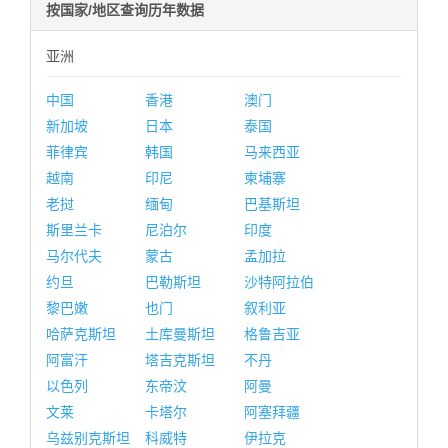
按国家/地区查询历年数据
亚洲
中国
香港
澳门
新加坡
日本
泰国
菲律宾
韩国
马来西亚
越南
印尼
柬埔寨
老挝
缅甸
巴基斯坦
斯里兰卡
尼泊尔
印度
马尔代夫
蒙古
孟加拉
约旦
巴勒斯坦
沙特阿拉伯
黎巴嫩
也门
叙利亚
哈萨克斯坦
土库曼斯坦
格鲁吉亚
阿富汗
塔吉克斯坦
不丹
以色列
东帝汶
阿曼
文莱
卡塔尔
阿塞拜疆
乌兹别克斯坦
科威特
伊拉克