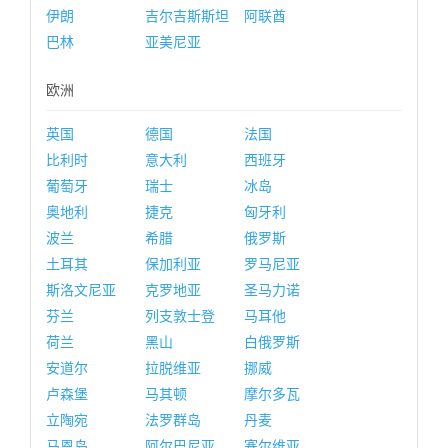
伊朗
吉尔吉斯斯坦
阿联酋
巴林
亚美尼亚
欧洲
英国
德国
法国
比利时
意大利
西班牙
葡萄牙
瑞士
冰岛
奥地利
捷克
匈牙利
波兰
希腊
俄罗斯
土耳其
保加利亚
罗马尼亚
斯洛文尼亚
克罗地亚
圣马力诺
芬兰
列支敦士登
马耳他
荷兰
黑山
白俄罗斯
安道尔
拉脱维亚
挪威
卢森堡
马其顿
摩尔多瓦
立陶宛
法罗群岛
丹麦
马恩岛
阿尔巴尼亚
塞尔维亚