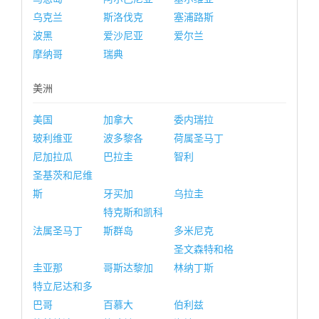
乌克兰
斯洛伐克
塞浦路斯
波黑
爱沙尼亚
爱尔兰
摩纳哥
瑞典
美洲
美国
加拿大
委内瑞拉
玻利维亚
波多黎各
荷属圣马丁
尼加拉瓜
巴拉圭
智利
圣基茨和尼维
斯
牙买加
乌拉圭
特克斯和凯科
法属圣马丁
斯群岛
多米尼克
圣文森特和格
圭亚那
哥斯达黎加
林纳丁斯
特立尼达和多
巴哥
百慕大
伯利兹