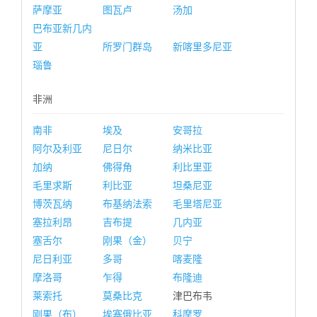
萨摩亚
图瓦卢
汤加
巴布亚新几内
亚
所罗门群岛
新喀里多尼亚
瑙鲁
非洲
南非
埃及
安哥拉
阿尔及利亚
尼日尔
纳米比亚
加纳
佛得角
利比里亚
毛里求斯
利比亚
坦桑尼亚
博茨瓦纳
布基纳法索
毛里塔尼亚
塞拉利昂
吉布提
几内亚
塞舌尔
刚果（金）
贝宁
尼日利亚
多哥
喀麦隆
摩洛哥
乍得
布隆迪
莱索托
莫桑比克
津巴布韦
刚果（布）
埃塞俄比亚
科摩罗