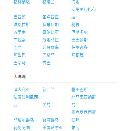
格林纳达
格陵兰
海地
安提瓜和巴布
墨西哥
圣卢西亚
达
洪都拉斯
多米尼加
秘鲁
苏里南
哥伦比亚
厄瓜多尔
库拉索
危地马拉
巴巴多斯
巴西
开曼群岛
萨尔瓦多
阿鲁巴
巴拿马
阿根廷
巴哈马
古巴
大洋洲
澳大利亚
新西兰
基里巴斯
法属波利尼西
北马里亚纳群
亚
关岛
岛
密克罗尼西亚
马绍尔群岛
斐济群岛
联邦
瓦努阿图
美属萨摩亚
帕劳