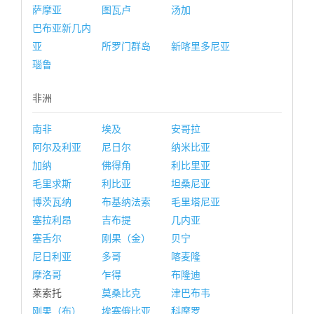
萨摩亚
图瓦卢
汤加
巴布亚新几内
亚
所罗门群岛
新喀里多尼亚
瑙鲁
非洲
南非
埃及
安哥拉
阿尔及利亚
尼日尔
纳米比亚
加纳
佛得角
利比里亚
毛里求斯
利比亚
坦桑尼亚
博茨瓦纳
布基纳法索
毛里塔尼亚
塞拉利昂
吉布提
几内亚
塞舌尔
刚果（金）
贝宁
尼日利亚
多哥
喀麦隆
摩洛哥
乍得
布隆迪
莱索托
莫桑比克
津巴布韦
刚果（布）
埃塞俄比亚
科摩罗