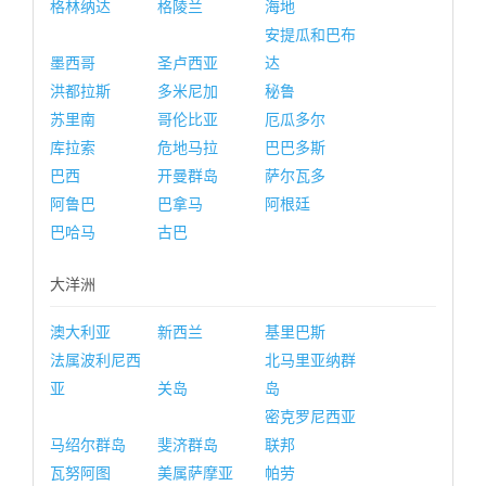
格林纳达
格陵兰
海地
安提瓜和巴布
墨西哥
圣卢西亚
达
洪都拉斯
多米尼加
秘鲁
苏里南
哥伦比亚
厄瓜多尔
库拉索
危地马拉
巴巴多斯
巴西
开曼群岛
萨尔瓦多
阿鲁巴
巴拿马
阿根廷
巴哈马
古巴
大洋洲
澳大利亚
新西兰
基里巴斯
法属波利尼西
北马里亚纳群
亚
关岛
岛
密克罗尼西亚
马绍尔群岛
斐济群岛
联邦
瓦努阿图
美属萨摩亚
帕劳