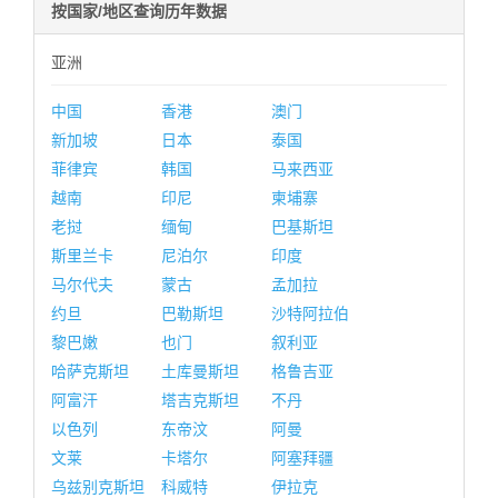
按国家/地区查询历年数据
亚洲
中国
香港
澳门
新加坡
日本
泰国
菲律宾
韩国
马来西亚
越南
印尼
柬埔寨
老挝
缅甸
巴基斯坦
斯里兰卡
尼泊尔
印度
马尔代夫
蒙古
孟加拉
约旦
巴勒斯坦
沙特阿拉伯
黎巴嫩
也门
叙利亚
哈萨克斯坦
土库曼斯坦
格鲁吉亚
阿富汗
塔吉克斯坦
不丹
以色列
东帝汶
阿曼
文莱
卡塔尔
阿塞拜疆
乌兹别克斯坦
科威特
伊拉克