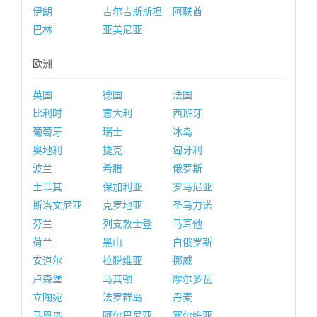
伊朗
吉尔吉斯斯坦
阿联酋
巴林
亚美尼亚
欧洲
英国
德国
法国
比利时
意大利
西班牙
葡萄牙
瑞士
冰岛
奥地利
捷克
匈牙利
波兰
希腊
俄罗斯
土耳其
保加利亚
罗马尼亚
斯洛文尼亚
克罗地亚
圣马力诺
芬兰
列支敦士登
马耳他
荷兰
黑山
白俄罗斯
安道尔
拉脱维亚
挪威
卢森堡
马其顿
摩尔多瓦
立陶宛
法罗群岛
丹麦
马恩岛
阿尔巴尼亚
塞尔维亚