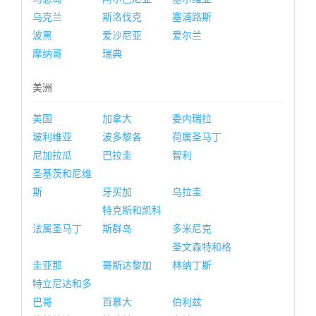
乌克兰
斯洛伐克
塞浦路斯
波黑
爱沙尼亚
爱尔兰
摩纳哥
瑞典
美洲
美国
加拿大
委内瑞拉
玻利维亚
波多黎各
荷属圣马丁
尼加拉瓜
巴拉圭
智利
圣基茨和尼维
斯
牙买加
乌拉圭
特克斯和凯科
法属圣马丁
斯群岛
多米尼克
圣文森特和格
圭亚那
哥斯达黎加
林纳丁斯
特立尼达和多
巴哥
百慕大
伯利兹