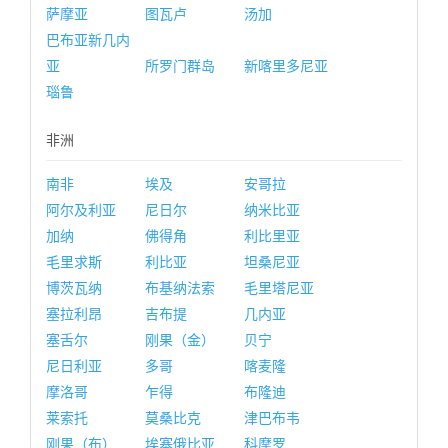
萨摩亚
图瓦卢
汤加
巴布亚新几内
亚
所罗门群岛
新喀里多尼亚
瑙鲁
非洲
南非
埃及
安哥拉
阿尔及利亚
尼日尔
纳米比亚
加纳
佛得角
利比里亚
毛里求斯
利比亚
坦桑尼亚
博茨瓦纳
布基纳法索
毛里塔尼亚
塞拉利昂
吉布提
几内亚
塞舌尔
刚果（金）
贝宁
尼日利亚
多哥
喀麦隆
摩洛哥
乍得
布隆迪
莱索托
莫桑比克
津巴布韦
刚果（布）
埃塞俄比亚
科摩罗