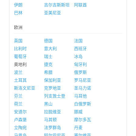
伊朗
吉尔吉斯斯坦
阿联酋
巴林
亚美尼亚
欧洲
英国
德国
法国
比利时
意大利
西班牙
葡萄牙
瑞士
冰岛
奥地利
捷克
匈牙利
波兰
希腊
俄罗斯
土耳其
保加利亚
罗马尼亚
斯洛文尼亚
克罗地亚
圣马力诺
芬兰
列支敦士登
马耳他
荷兰
黑山
白俄罗斯
安道尔
拉脱维亚
挪威
卢森堡
马其顿
摩尔多瓦
立陶宛
法罗群岛
丹麦
马恩岛
阿尔巴尼亚
塞尔维亚