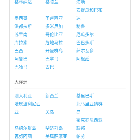
格林纳达
格陵兰
海地
安提瓜和巴布
墨西哥
圣卢西亚
达
洪都拉斯
多米尼加
秘鲁
苏里南
哥伦比亚
厄瓜多尔
库拉索
危地马拉
巴巴多斯
巴西
开曼群岛
萨尔瓦多
阿鲁巴
巴拿马
阿根廷
巴哈马
古巴
大洋洲
澳大利亚
新西兰
基里巴斯
法属波利尼西
北马里亚纳群
亚
关岛
岛
密克罗尼西亚
马绍尔群岛
斐济群岛
联邦
瓦努阿图
美属萨摩亚
帕劳