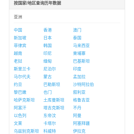
按国家/地区查询历年数据
亚洲
中国
香港
澳门
新加坡
日本
泰国
菲律宾
韩国
马来西亚
越南
印尼
柬埔寨
老挝
缅甸
巴基斯坦
斯里兰卡
尼泊尔
印度
马尔代夫
蒙古
孟加拉
约旦
巴勒斯坦
沙特阿拉伯
黎巴嫩
也门
叙利亚
哈萨克斯坦
土库曼斯坦
格鲁吉亚
阿富汗
塔吉克斯坦
不丹
以色列
东帝汶
阿曼
文莱
卡塔尔
阿塞拜疆
乌兹别克斯坦
科威特
伊拉克