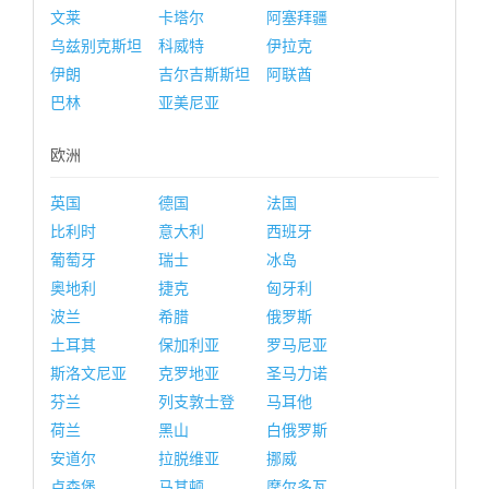
文莱
卡塔尔
阿塞拜疆
乌兹别克斯坦
科威特
伊拉克
伊朗
吉尔吉斯斯坦
阿联酋
巴林
亚美尼亚
欧洲
英国
德国
法国
比利时
意大利
西班牙
葡萄牙
瑞士
冰岛
奥地利
捷克
匈牙利
波兰
希腊
俄罗斯
土耳其
保加利亚
罗马尼亚
斯洛文尼亚
克罗地亚
圣马力诺
芬兰
列支敦士登
马耳他
荷兰
黑山
白俄罗斯
安道尔
拉脱维亚
挪威
卢森堡
马其顿
摩尔多瓦