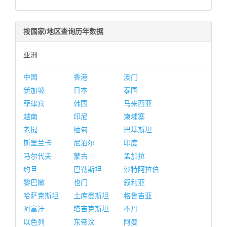
按国家/地区查询历年数据
亚洲
中国
香港
澳门
新加坡
日本
泰国
菲律宾
韩国
马来西亚
越南
印尼
柬埔寨
老挝
缅甸
巴基斯坦
斯里兰卡
尼泊尔
印度
马尔代夫
蒙古
孟加拉
约旦
巴勒斯坦
沙特阿拉伯
黎巴嫩
也门
叙利亚
哈萨克斯坦
土库曼斯坦
格鲁吉亚
阿富汗
塔吉克斯坦
不丹
以色列
东帝汶
阿曼