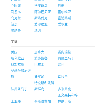
立陶宛
法罗群岛
丹麦
马恩岛
阿尔巴尼亚
塞尔维亚
乌克兰
斯洛伐克
塞浦路斯
波黑
爱沙尼亚
爱尔兰
摩纳哥
瑞典
美洲
美国
加拿大
委内瑞拉
玻利维亚
波多黎各
荷属圣马丁
尼加拉瓜
巴拉圭
智利
圣基茨和尼维
斯
牙买加
乌拉圭
特克斯和凯科
法属圣马丁
斯群岛
多米尼克
圣文森特和格
圭亚那
哥斯达黎加
林纳丁斯