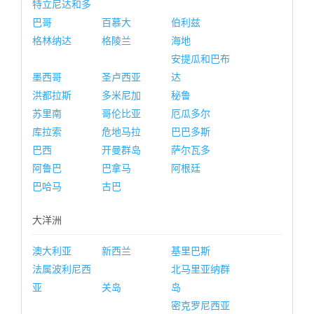
特立尼达和多
巴哥
百慕大
伯利兹
格林纳达
格陵兰
海地
安提瓜和巴布
墨西哥
圣卢西亚
达
洪都拉斯
多米尼加
秘鲁
苏里南
哥伦比亚
厄瓜多尔
库拉索
危地马拉
巴巴多斯
巴西
开曼群岛
萨尔瓦多
阿鲁巴
巴拿马
阿根廷
巴哈马
古巴
大洋洲
澳大利亚
新西兰
基里巴斯
法属波利尼西
北马里亚纳群
亚
关岛
岛
密克罗尼西亚