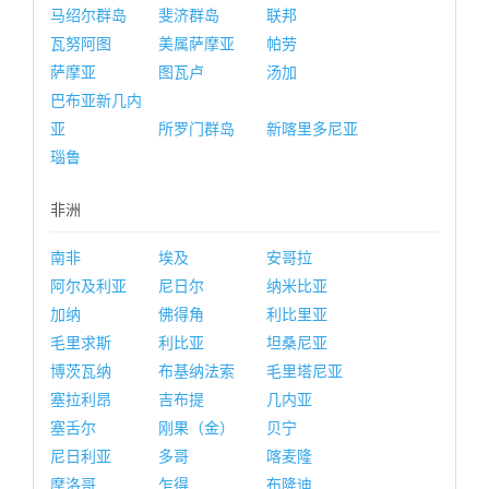
马绍尔群岛
斐济群岛
联邦
瓦努阿图
美属萨摩亚
帕劳
萨摩亚
图瓦卢
汤加
巴布亚新几内
亚
所罗门群岛
新喀里多尼亚
瑙鲁
非洲
南非
埃及
安哥拉
阿尔及利亚
尼日尔
纳米比亚
加纳
佛得角
利比里亚
毛里求斯
利比亚
坦桑尼亚
博茨瓦纳
布基纳法索
毛里塔尼亚
塞拉利昂
吉布提
几内亚
塞舌尔
刚果（金）
贝宁
尼日利亚
多哥
喀麦隆
摩洛哥
乍得
布隆迪