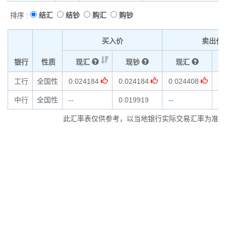
排序 :
结汇
结钞
购汇
购钞
买入价
卖出价
银行
性质
现汇
现钞
现汇
工行
全国性
0.024184
0.024184
0.024408
0.
中行
全国性
--
0.019919
--
0.
此汇率表仅供参考，以当地银行实际交易汇率为准