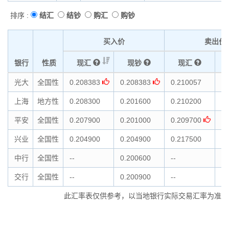
排序 :
结汇
结钞
购汇
购钞
买入价
卖出价
银行
性质
现汇
现钞
现汇
光大
全国性
0.208383
0.208383
0.210057
0.
上海
地方性
0.208300
0.201600
0.210200
0.
平安
全国性
0.207900
0.201000
0.209700
0.
兴业
全国性
0.204900
0.204900
0.217500
0.
中行
全国性
--
0.200600
--
0.
交行
全国性
--
0.200900
--
0.
此汇率表仅供参考，以当地银行实际交易汇率为准