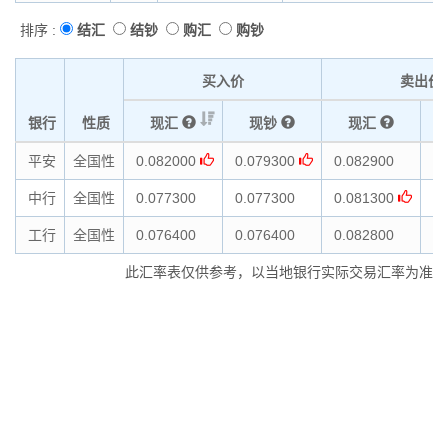
排序 :
结汇
结钞
购汇
购钞
买入价
卖出价
银行
性质
现汇
现钞
现汇
平安
全国性
0.082000
0.079300
0.082900
0.
中行
全国性
0.077300
0.077300
0.081300
0.
工行
全国性
0.076400
0.076400
0.082800
0.
此汇率表仅供参考，以当地银行实际交易汇率为准