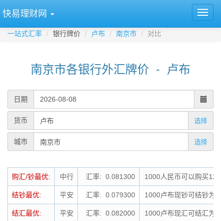
快易理财网
一站式汇率
银行牌价
卢布
南京市
对比
南京市各银行外汇牌价 - 卢布
日期
货币
选择
城市
选择
购汇/钞最优:
中行
汇率: 0.081300
1000人民币可以购买123
结钞最优:
平安
汇率: 0.079300
1000卢布现钞可结钞为7
结汇最优:
平安
汇率: 0.082000
1000卢布现汇可结汇为8