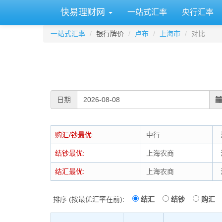
快易理财网
一站式汇率
央行汇率
一站式汇率
银行牌价
卢布
上海市
对比
日期
购汇/钞最优:
中行
汇
结钞最优:
上海农商
汇
结汇最优:
上海农商
汇
排序 (按最优汇率在前):
结汇
结钞
购汇