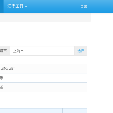
汇率工具
登录
城市
选择
布现钞/现汇
民币
民币