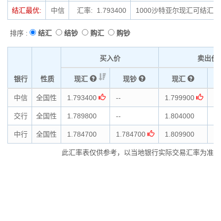
结汇最优:
中信
汇率: 1.793400
1000沙特亚尔现汇可结汇为1
排序 :
结汇
结钞
购汇
购钞
买入价
卖出价
银行
性质
现汇
现钞
现汇
中信
全国性
1.793400
--
1.799900
--
交行
全国性
1.789800
--
1.804000
--
中行
全国性
1.784700
1.784700
1.809900
1.
此汇率表仅供参考，以当地银行实际交易汇率为准