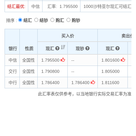
结汇最优:
中信
汇率: 1.795500
1000沙特亚尔现汇可结汇为1
排序 :
结汇
结钞
购汇
购钞
买入价
卖出价
银行
性质
现汇
现钞
现汇
中信
全国性
1.795500
--
1.801600
--
交行
全国性
1.790800
--
1.805000
--
中行
全国性
1.786400
1.786400
1.811600
1.
此汇率表仅供参考，以当地银行实际交易汇率为准