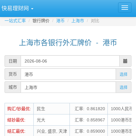
快易理财网
一站式汇率
银行牌价
港币
上海市
对比
上海市各银行外汇牌价 - 港币
日期
货币
选择
城市
选择
购汇/钞最优:
民生
汇率: 0.861820
1000人民币
结钞最优:
光大
汇率: 0.858967
1000港币现
结汇最优:
兴业, 盛京, 天津
汇率: 0.859000
1000港币现