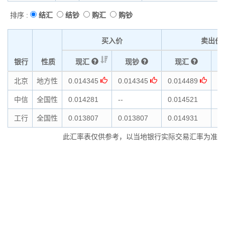
排序 :
结汇
结钞
购汇
购钞
买入价
卖出价
银行
性质
现汇
现钞
现汇
北京
地方性
0.014345
0.014345
0.014489
0.
中信
全国性
0.014281
--
0.014521
--
工行
全国性
0.013807
0.013807
0.014931
0.
此汇率表仅供参考，以当地银行实际交易汇率为准