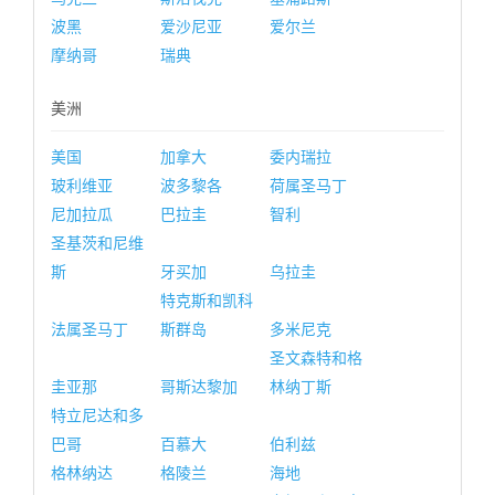
波黑
爱沙尼亚
爱尔兰
摩纳哥
瑞典
美洲
美国
加拿大
委内瑞拉
玻利维亚
波多黎各
荷属圣马丁
尼加拉瓜
巴拉圭
智利
圣基茨和尼维
斯
牙买加
乌拉圭
特克斯和凯科
法属圣马丁
斯群岛
多米尼克
圣文森特和格
圭亚那
哥斯达黎加
林纳丁斯
特立尼达和多
巴哥
百慕大
伯利兹
格林纳达
格陵兰
海地