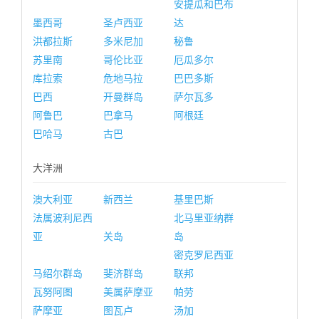
安提瓜和巴布
墨西哥
圣卢西亚
达
洪都拉斯
多米尼加
秘鲁
苏里南
哥伦比亚
厄瓜多尔
库拉索
危地马拉
巴巴多斯
巴西
开曼群岛
萨尔瓦多
阿鲁巴
巴拿马
阿根廷
巴哈马
古巴
大洋洲
澳大利亚
新西兰
基里巴斯
法属波利尼西
北马里亚纳群
亚
关岛
岛
密克罗尼西亚
马绍尔群岛
斐济群岛
联邦
瓦努阿图
美属萨摩亚
帕劳
萨摩亚
图瓦卢
汤加