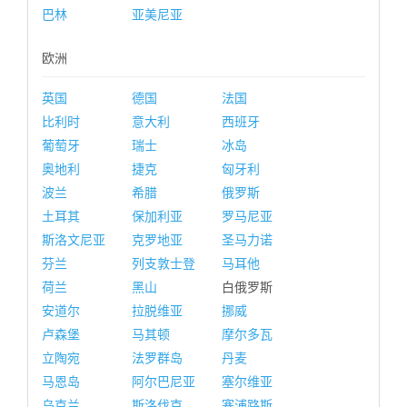
巴林
亚美尼亚
欧洲
英国
德国
法国
比利时
意大利
西班牙
葡萄牙
瑞士
冰岛
奥地利
捷克
匈牙利
波兰
希腊
俄罗斯
土耳其
保加利亚
罗马尼亚
斯洛文尼亚
克罗地亚
圣马力诺
芬兰
列支敦士登
马耳他
荷兰
黑山
白俄罗斯
安道尔
拉脱维亚
挪威
卢森堡
马其顿
摩尔多瓦
立陶宛
法罗群岛
丹麦
马恩岛
阿尔巴尼亚
塞尔维亚
乌克兰
斯洛伐克
塞浦路斯