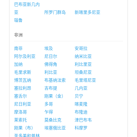
巴布亚新几内
亚
所罗门群岛
新喀里多尼亚
瑙鲁
非洲
南非
埃及
安哥拉
阿尔及利亚
尼日尔
纳米比亚
加纳
佛得角
利比里亚
毛里求斯
利比亚
坦桑尼亚
博茨瓦纳
布基纳法索
毛里塔尼亚
塞拉利昂
吉布提
几内亚
塞舌尔
刚果（金）
贝宁
尼日利亚
多哥
喀麦隆
摩洛哥
乍得
布隆迪
莱索托
莫桑比克
津巴布韦
刚果（布）
埃塞俄比亚
科摩罗
圣多美和普林