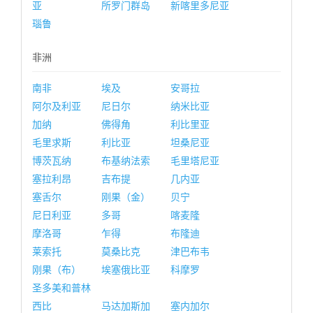
亚
所罗门群岛
新喀里多尼亚
瑙鲁
非洲
南非
埃及
安哥拉
阿尔及利亚
尼日尔
纳米比亚
加纳
佛得角
利比里亚
毛里求斯
利比亚
坦桑尼亚
博茨瓦纳
布基纳法索
毛里塔尼亚
塞拉利昂
吉布提
几内亚
塞舌尔
刚果（金）
贝宁
尼日利亚
多哥
喀麦隆
摩洛哥
乍得
布隆迪
莱索托
莫桑比克
津巴布韦
刚果（布）
埃塞俄比亚
科摩罗
圣多美和普林
西比
马达加斯加
塞内加尔