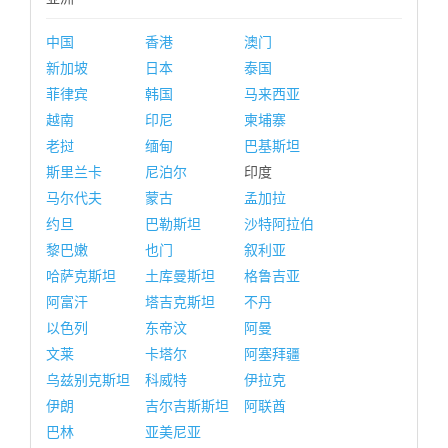
中国
香港
澳门
新加坡
日本
泰国
菲律宾
韩国
马来西亚
越南
印尼
柬埔寨
老挝
缅甸
巴基斯坦
斯里兰卡
尼泊尔
印度
马尔代夫
蒙古
孟加拉
约旦
巴勒斯坦
沙特阿拉伯
黎巴嫩
也门
叙利亚
哈萨克斯坦
土库曼斯坦
格鲁吉亚
阿富汗
塔吉克斯坦
不丹
以色列
东帝汶
阿曼
文莱
卡塔尔
阿塞拜疆
乌兹别克斯坦
科威特
伊拉克
伊朗
吉尔吉斯斯坦
阿联酋
巴林
亚美尼亚