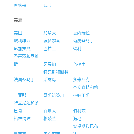
摩纳哥
瑞典
美洲
美国
加拿大
委内瑞拉
玻利维亚
波多黎各
荷属圣马丁
尼加拉瓜
巴拉圭
智利
圣基茨和尼维
斯
牙买加
乌拉圭
特克斯和凯科
法属圣马丁
斯群岛
多米尼克
圣文森特和格
圭亚那
哥斯达黎加
林纳丁斯
特立尼达和多
巴哥
百慕大
伯利兹
格林纳达
格陵兰
海地
安提瓜和巴布