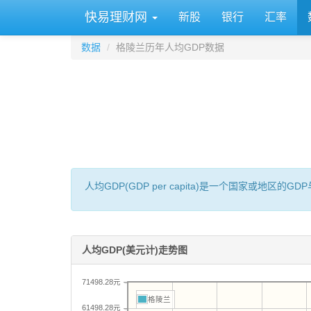
快易理财网
新股
银行
汇率
数据
格陵兰历年人均GDP数据
人均GDP(GDP per capita)是一个国家或地
人均GDP(美元计)走势图
71498.28元
格陵兰
61498.28元