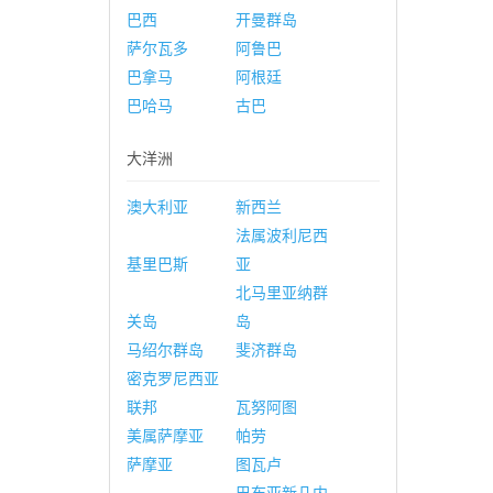
巴西
开曼群岛
萨尔瓦多
阿鲁巴
巴拿马
阿根廷
巴哈马
古巴
大洋洲
澳大利亚
新西兰
法属波利尼西
基里巴斯
亚
北马里亚纳群
关岛
岛
马绍尔群岛
斐济群岛
密克罗尼西亚
联邦
瓦努阿图
美属萨摩亚
帕劳
萨摩亚
图瓦卢