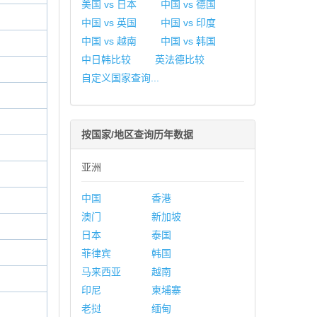
美国 vs 日本
中国 vs 德国
中国 vs 英国
中国 vs 印度
中国 vs 越南
中国 vs 韩国
中日韩比较
英法德比较
自定义国家查询...
按国家/地区查询历年数据
亚洲
中国
香港
澳门
新加坡
日本
泰国
菲律宾
韩国
马来西亚
越南
印尼
柬埔寨
老挝
缅甸