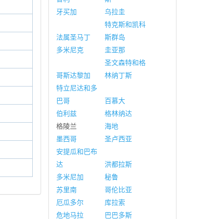
牙买加
乌拉圭
特克斯和凯科
法属圣马丁
斯群岛
多米尼克
圭亚那
圣文森特和格
哥斯达黎加
林纳丁斯
特立尼达和多
巴哥
百慕大
伯利兹
格林纳达
格陵兰
海地
墨西哥
圣卢西亚
安提瓜和巴布
达
洪都拉斯
多米尼加
秘鲁
苏里南
哥伦比亚
厄瓜多尔
库拉索
危地马拉
巴巴多斯