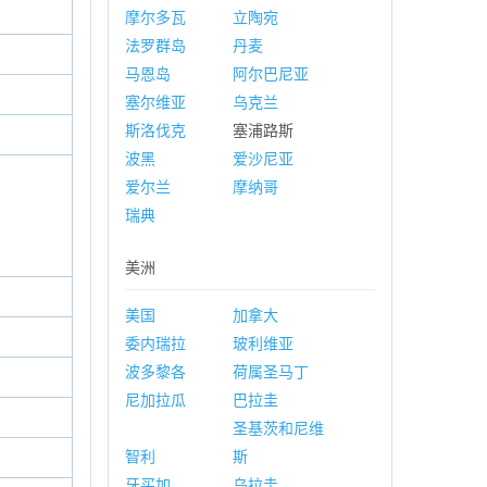
摩尔多瓦
立陶宛
法罗群岛
丹麦
马恩岛
阿尔巴尼亚
塞尔维亚
乌克兰
斯洛伐克
塞浦路斯
波黑
爱沙尼亚
爱尔兰
摩纳哥
瑞典
美洲
美国
加拿大
委内瑞拉
玻利维亚
波多黎各
荷属圣马丁
尼加拉瓜
巴拉圭
圣基茨和尼维
智利
斯
牙买加
乌拉圭