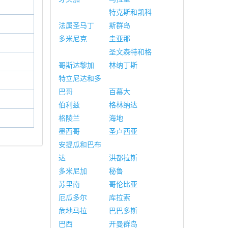
特克斯和凯科
法属圣马丁
斯群岛
多米尼克
圭亚那
圣文森特和格
哥斯达黎加
林纳丁斯
特立尼达和多
巴哥
百慕大
伯利兹
格林纳达
格陵兰
海地
墨西哥
圣卢西亚
安提瓜和巴布
达
洪都拉斯
多米尼加
秘鲁
苏里南
哥伦比亚
厄瓜多尔
库拉索
危地马拉
巴巴多斯
巴西
开曼群岛