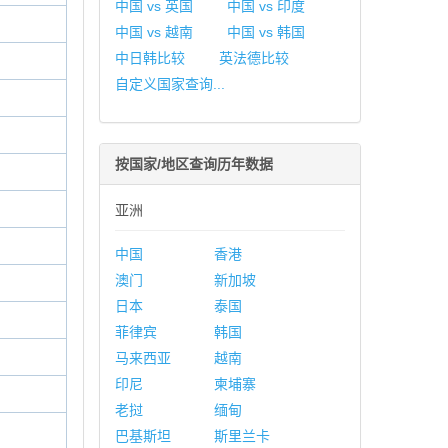
中国 vs 英国
中国 vs 印度
中国 vs 越南
中国 vs 韩国
中日韩比较
英法德比较
自定义国家查询...
按国家/地区查询历年数据
亚洲
中国
香港
澳门
新加坡
日本
泰国
菲律宾
韩国
马来西亚
越南
印尼
柬埔寨
老挝
缅甸
巴基斯坦
斯里兰卡