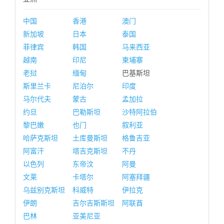
中国
香港
澳门
新加坡
日本
泰国
菲律宾
韩国
马来西亚
越南
印尼
柬埔寨
老挝
缅甸
巴基斯坦
斯里兰卡
尼泊尔
印度
马尔代夫
蒙古
孟加拉
约旦
巴勒斯坦
沙特阿拉伯
黎巴嫩
也门
叙利亚
哈萨克斯坦
土库曼斯坦
格鲁吉亚
阿富汗
塔吉克斯坦
不丹
以色列
东帝汶
阿曼
文莱
卡塔尔
阿塞拜疆
乌兹别克斯坦
科威特
伊拉克
伊朗
吉尔吉斯斯坦
阿联酋
巴林
亚美尼亚