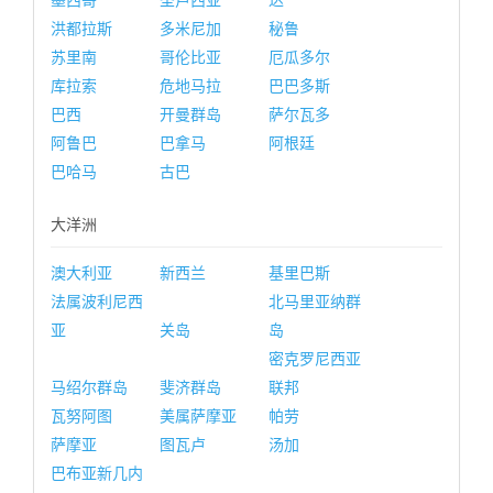
墨西哥
圣卢西亚
达
洪都拉斯
多米尼加
秘鲁
苏里南
哥伦比亚
厄瓜多尔
库拉索
危地马拉
巴巴多斯
巴西
开曼群岛
萨尔瓦多
阿鲁巴
巴拿马
阿根廷
巴哈马
古巴
大洋洲
澳大利亚
新西兰
基里巴斯
法属波利尼西
北马里亚纳群
亚
关岛
岛
密克罗尼西亚
马绍尔群岛
斐济群岛
联邦
瓦努阿图
美属萨摩亚
帕劳
萨摩亚
图瓦卢
汤加
巴布亚新几内