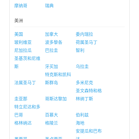
摩纳哥
瑞典
美洲
美国
加拿大
委内瑞拉
玻利维亚
波多黎各
荷属圣马丁
尼加拉瓜
巴拉圭
智利
圣基茨和尼维
斯
牙买加
乌拉圭
特克斯和凯科
法属圣马丁
斯群岛
多米尼克
圣文森特和格
圭亚那
哥斯达黎加
林纳丁斯
特立尼达和多
巴哥
百慕大
伯利兹
格林纳达
格陵兰
海地
安提瓜和巴布