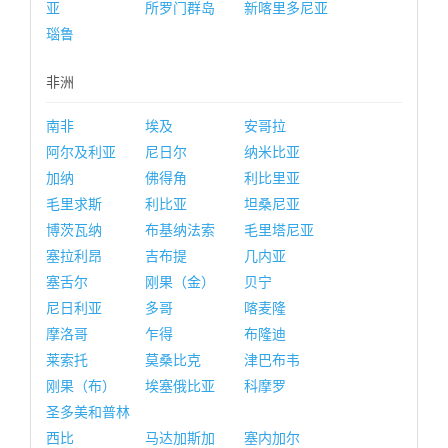
亚
所罗门群岛
新喀里多尼亚
瑙鲁
非洲
南非
埃及
安哥拉
阿尔及利亚
尼日尔
纳米比亚
加纳
佛得角
利比里亚
毛里求斯
利比亚
坦桑尼亚
博茨瓦纳
布基纳法索
毛里塔尼亚
塞拉利昂
吉布提
几内亚
塞舌尔
刚果（金）
贝宁
尼日利亚
多哥
喀麦隆
摩洛哥
乍得
布隆迪
莱索托
莫桑比克
津巴布韦
刚果（布）
埃塞俄比亚
科摩罗
圣多美和普林
西比
马达加斯加
塞内加尔