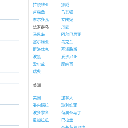
拉脱维亚
挪威
卢森堡
马其顿
摩尔多瓦
立陶宛
法罗群岛
丹麦
马恩岛
阿尔巴尼亚
塞尔维亚
乌克兰
斯洛伐克
塞浦路斯
波黑
爱沙尼亚
爱尔兰
摩纳哥
瑞典
美洲
美国
加拿大
委内瑞拉
玻利维亚
波多黎各
荷属圣马丁
尼加拉瓜
巴拉圭
圣基茨和尼维