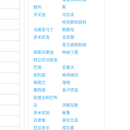
智利
斯
牙买加
乌拉圭
特克斯和凯科
法属圣马丁
斯群岛
多米尼克
圭亚那
圣文森特和格
哥斯达黎加
林纳丁斯
特立尼达和多
巴哥
百慕大
伯利兹
格林纳达
格陵兰
海地
墨西哥
圣卢西亚
安提瓜和巴布
达
洪都拉斯
多米尼加
秘鲁
苏里南
哥伦比亚
厄瓜多尔
库拉索