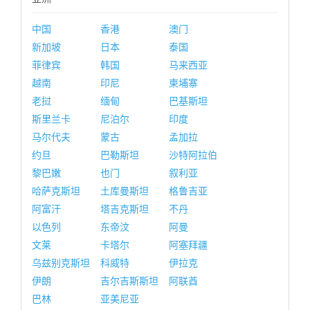
中国
香港
澳门
新加坡
日本
泰国
菲律宾
韩国
马来西亚
越南
印尼
柬埔寨
老挝
缅甸
巴基斯坦
斯里兰卡
尼泊尔
印度
马尔代夫
蒙古
孟加拉
约旦
巴勒斯坦
沙特阿拉伯
黎巴嫩
也门
叙利亚
哈萨克斯坦
土库曼斯坦
格鲁吉亚
阿富汗
塔吉克斯坦
不丹
以色列
东帝汶
阿曼
文莱
卡塔尔
阿塞拜疆
乌兹别克斯坦
科威特
伊拉克
伊朗
吉尔吉斯斯坦
阿联酋
巴林
亚美尼亚