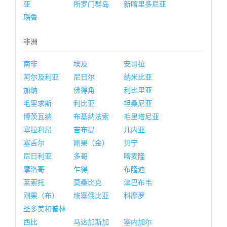
亚
所罗门群岛
新喀里多尼亚
瑙鲁
非洲
南非
埃及
安哥拉
阿尔及利亚
尼日尔
纳米比亚
加纳
佛得角
利比里亚
毛里求斯
利比亚
坦桑尼亚
博茨瓦纳
布基纳法索
毛里塔尼亚
塞拉利昂
吉布提
几内亚
塞舌尔
刚果（金）
贝宁
尼日利亚
多哥
喀麦隆
摩洛哥
乍得
布隆迪
莱索托
莫桑比克
津巴布韦
刚果（布）
埃塞俄比亚
科摩罗
圣多美和普林
西比
马达加斯加
塞内加尔