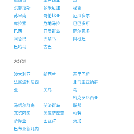
墨西哥
圣卢西亚
达
洪都拉斯
多米尼加
秘鲁
苏里南
哥伦比亚
厄瓜多尔
库拉索
危地马拉
巴巴多斯
巴西
开曼群岛
萨尔瓦多
阿鲁巴
巴拿马
阿根廷
巴哈马
古巴
大洋洲
澳大利亚
新西兰
基里巴斯
法属波利尼西
北马里亚纳群
亚
关岛
岛
密克罗尼西亚
马绍尔群岛
斐济群岛
联邦
瓦努阿图
美属萨摩亚
帕劳
萨摩亚
图瓦卢
汤加
巴布亚新几内