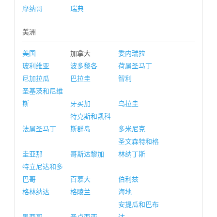
摩纳哥
瑞典
美洲
美国
加拿大
委内瑞拉
玻利维亚
波多黎各
荷属圣马丁
尼加拉瓜
巴拉圭
智利
圣基茨和尼维
斯
牙买加
乌拉圭
特克斯和凯科
法属圣马丁
斯群岛
多米尼克
圣文森特和格
圭亚那
哥斯达黎加
林纳丁斯
特立尼达和多
巴哥
百慕大
伯利兹
格林纳达
格陵兰
海地
安提瓜和巴布