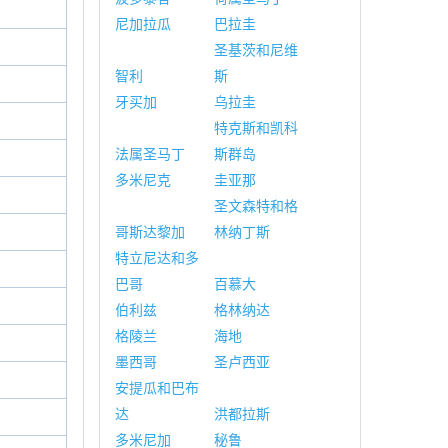
尼加拉瓜
巴拉圭
圣基茨和尼维
智利
斯
牙买加
乌拉圭
特克斯和凯科
法属圣马丁
斯群岛
多米尼克
圭亚那
圣文森特和格
哥斯达黎加
林纳丁斯
特立尼达和多
巴哥
百慕大
伯利兹
格林纳达
格陵兰
海地
墨西哥
圣卢西亚
安提瓜和巴布
达
洪都拉斯
多米尼加
秘鲁