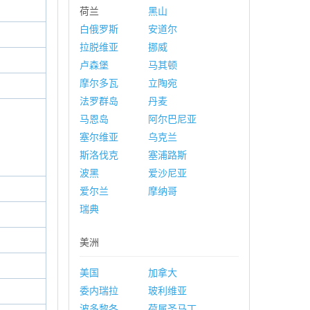
荷兰
黑山
白俄罗斯
安道尔
拉脱维亚
挪威
卢森堡
马其顿
摩尔多瓦
立陶宛
法罗群岛
丹麦
马恩岛
阿尔巴尼亚
塞尔维亚
乌克兰
斯洛伐克
塞浦路斯
波黑
爱沙尼亚
爱尔兰
摩纳哥
瑞典
美洲
美国
加拿大
委内瑞拉
玻利维亚
波多黎各
荷属圣马丁