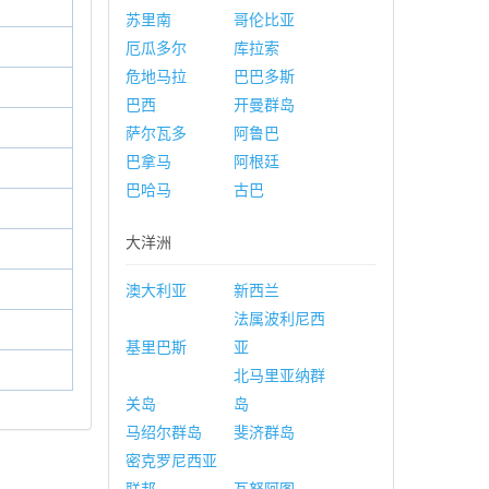
苏里南
哥伦比亚
厄瓜多尔
库拉索
危地马拉
巴巴多斯
巴西
开曼群岛
萨尔瓦多
阿鲁巴
巴拿马
阿根廷
巴哈马
古巴
大洋洲
澳大利亚
新西兰
法属波利尼西
基里巴斯
亚
北马里亚纳群
关岛
岛
马绍尔群岛
斐济群岛
密克罗尼西亚