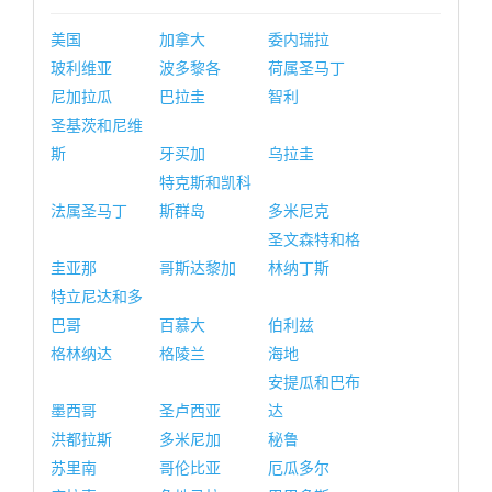
美国
加拿大
委内瑞拉
玻利维亚
波多黎各
荷属圣马丁
尼加拉瓜
巴拉圭
智利
圣基茨和尼维
斯
牙买加
乌拉圭
特克斯和凯科
法属圣马丁
斯群岛
多米尼克
圣文森特和格
圭亚那
哥斯达黎加
林纳丁斯
特立尼达和多
巴哥
百慕大
伯利兹
格林纳达
格陵兰
海地
安提瓜和巴布
墨西哥
圣卢西亚
达
洪都拉斯
多米尼加
秘鲁
苏里南
哥伦比亚
厄瓜多尔