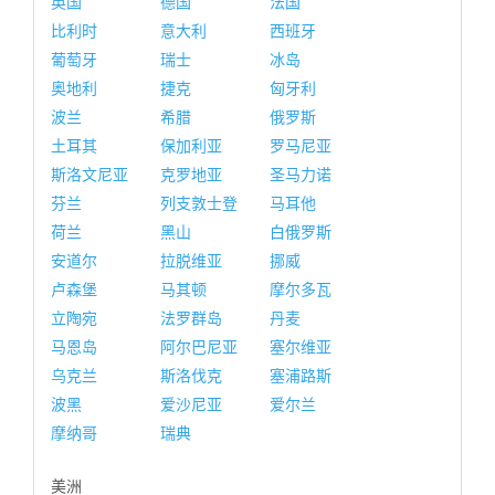
英国
德国
法国
比利时
意大利
西班牙
葡萄牙
瑞士
冰岛
奥地利
捷克
匈牙利
波兰
希腊
俄罗斯
土耳其
保加利亚
罗马尼亚
斯洛文尼亚
克罗地亚
圣马力诺
芬兰
列支敦士登
马耳他
荷兰
黑山
白俄罗斯
安道尔
拉脱维亚
挪威
卢森堡
马其顿
摩尔多瓦
立陶宛
法罗群岛
丹麦
马恩岛
阿尔巴尼亚
塞尔维亚
乌克兰
斯洛伐克
塞浦路斯
波黑
爱沙尼亚
爱尔兰
摩纳哥
瑞典
美洲