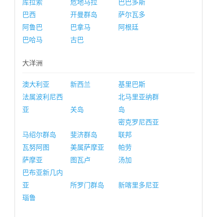
库拉索
危地马拉
巴巴多斯
巴西
开曼群岛
萨尔瓦多
阿鲁巴
巴拿马
阿根廷
巴哈马
古巴
大洋洲
澳大利亚
新西兰
基里巴斯
法属波利尼西
北马里亚纳群
亚
关岛
岛
密克罗尼西亚
马绍尔群岛
斐济群岛
联邦
瓦努阿图
美属萨摩亚
帕劳
萨摩亚
图瓦卢
汤加
巴布亚新几内
亚
所罗门群岛
新喀里多尼亚
瑙鲁