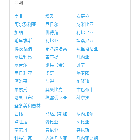
非洲
南非
埃及
安哥拉
阿尔及利亚
尼日尔
纳米比亚
加纳
佛得角
利比里亚
毛里求斯
利比亚
坦桑尼亚
博茨瓦纳
布基纳法索
毛里塔尼亚
塞拉利昂
吉布提
几内亚
塞舌尔
刚果（金）
贝宁
尼日利亚
多哥
喀麦隆
摩洛哥
乍得
布隆迪
莱索托
莫桑比克
津巴布韦
刚果（布）
埃塞俄比亚
科摩罗
圣多美和普林
西比
马达加斯加
塞内加尔
卢旺达
赞比亚
冈比亚
南苏丹
肯尼亚
突尼斯
科特迪瓦
赤道几内亚
几内亚比绍