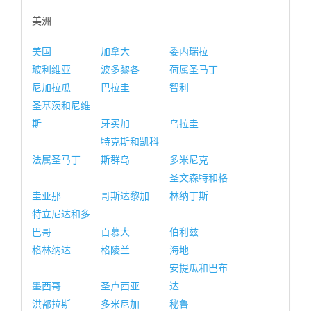
美洲
美国
加拿大
委内瑞拉
玻利维亚
波多黎各
荷属圣马丁
尼加拉瓜
巴拉圭
智利
圣基茨和尼维
斯
牙买加
乌拉圭
特克斯和凯科
法属圣马丁
斯群岛
多米尼克
圣文森特和格
圭亚那
哥斯达黎加
林纳丁斯
特立尼达和多
巴哥
百慕大
伯利兹
格林纳达
格陵兰
海地
安提瓜和巴布
墨西哥
圣卢西亚
达
洪都拉斯
多米尼加
秘鲁