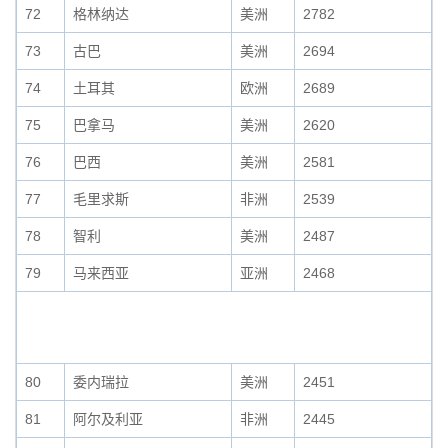
72
格林纳达
美洲
2782
73
古巴
美洲
2694
74
土耳其
欧洲
2689
75
巴拿马
美洲
2620
76
巴西
美洲
2581
77
毛里求斯
非洲
2539
78
智利
美洲
2487
79
马来西亚
亚洲
2468
80
委内瑞拉
美洲
2451
81
阿尔及利亚
非洲
2445