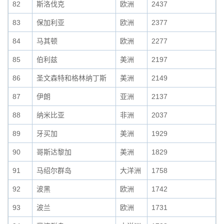
82
斯洛伐克
欧洲
2437
83
保加利亚
欧洲
2377
84
马其顿
欧洲
2277
85
伯利兹
美洲
2197
86
圣文森特和格林纳丁斯
美洲
2149
87
伊朗
亚洲
2137
88
纳米比亚
非洲
2037
89
牙买加
美洲
1929
90
哥斯达黎加
美洲
1829
91
马绍尔群岛
大洋洲
1758
92
波黑
欧洲
1742
93
波兰
欧洲
1731