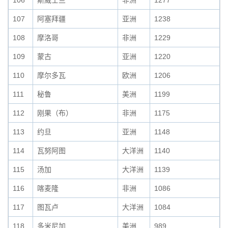
106
斯威士兰
非洲
1277
107
阿塞拜疆
亚洲
1238
108
摩洛哥
非洲
1229
109
蒙古
亚洲
1220
110
摩尔多瓦
欧洲
1206
111
秘鲁
美洲
1199
112
刚果（布）
非洲
1175
113
约旦
亚洲
1148
114
瓦努阿图
大洋洲
1140
115
汤加
大洋洲
1139
116
喀麦隆
非洲
1086
117
图瓦卢
大洋洲
1084
118
多米尼加
美洲
989