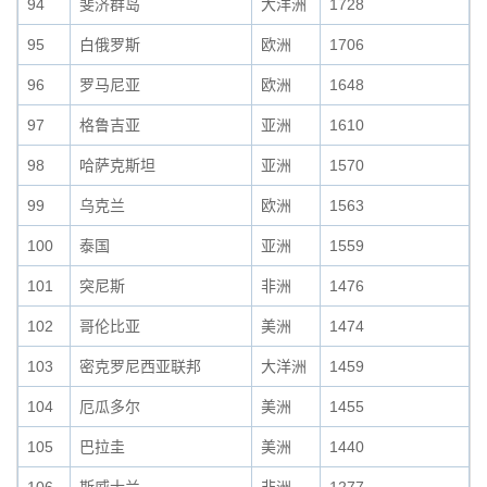
94
斐济群岛
大洋洲
1728
95
白俄罗斯
欧洲
1706
96
罗马尼亚
欧洲
1648
97
格鲁吉亚
亚洲
1610
98
哈萨克斯坦
亚洲
1570
99
乌克兰
欧洲
1563
100
泰国
亚洲
1559
101
突尼斯
非洲
1476
102
哥伦比亚
美洲
1474
103
密克罗尼西亚联邦
大洋洲
1459
104
厄瓜多尔
美洲
1455
105
巴拉圭
美洲
1440