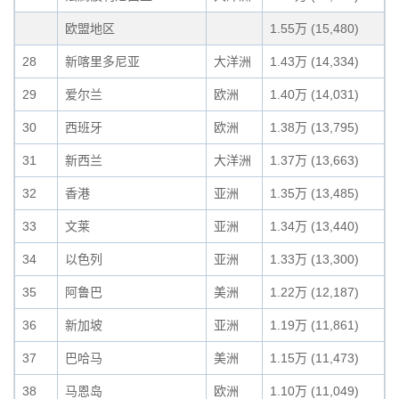
欧盟地区
1.55万 (15,480)
28
新喀里多尼亚
大洋洲
1.43万 (14,334)
29
爱尔兰
欧洲
1.40万 (14,031)
30
西班牙
欧洲
1.38万 (13,795)
31
新西兰
大洋洲
1.37万 (13,663)
32
香港
亚洲
1.35万 (13,485)
33
文莱
亚洲
1.34万 (13,440)
34
以色列
亚洲
1.33万 (13,300)
35
阿鲁巴
美洲
1.22万 (12,187)
36
新加坡
亚洲
1.19万 (11,861)
37
巴哈马
美洲
1.15万 (11,473)
38
马恩岛
欧洲
1.10万 (11,049)