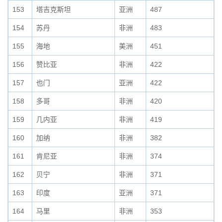
153
塔吉克斯坦
亚洲
487
154
苏丹
非洲
483
155
海地
美洲
451
156
赞比亚
非洲
422
157
也门
亚洲
422
158
多哥
非洲
420
159
几内亚
非洲
419
160
加纳
非洲
382
161
肯尼亚
非洲
374
162
贝宁
非洲
371
163
印度
亚洲
371
164
马里
非洲
353