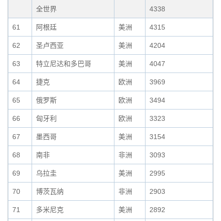
全世界
4338
61
阿根廷
美洲
4315
62
圣卢西亚
美洲
4204
63
特立尼达和多巴哥
美洲
4047
64
捷克
欧洲
3969
65
俄罗斯
欧洲
3494
66
匈牙利
欧洲
3323
67
墨西哥
美洲
3154
68
南非
非洲
3093
69
乌拉圭
美洲
2995
70
博茨瓦纳
非洲
2903
71
多米尼克
美洲
2892