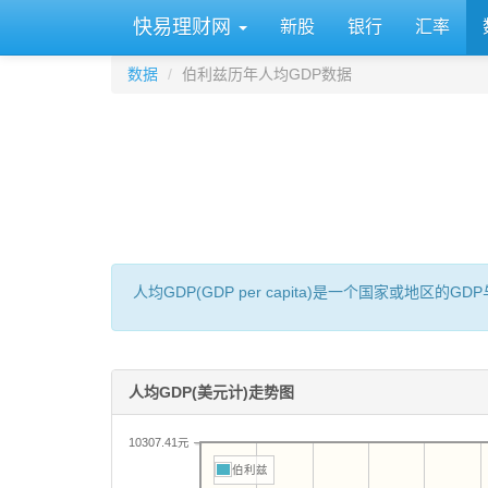
快易理财网
新股
银行
汇率
数据
伯利兹历年人均GDP数据
人均GDP(GDP per capita)是一个国家或地
人均GDP(美元计)走势图
10307.41元
伯利兹