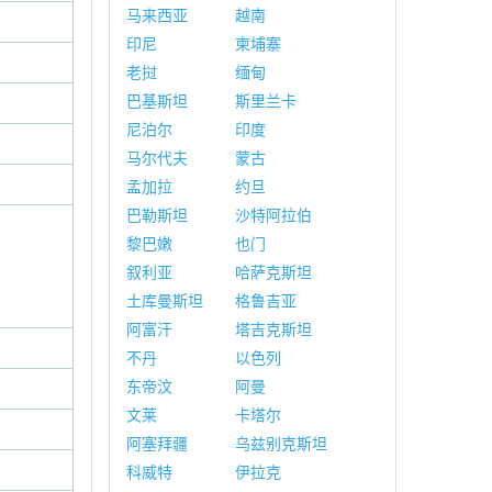
马来西亚
越南
印尼
柬埔寨
老挝
缅甸
巴基斯坦
斯里兰卡
尼泊尔
印度
马尔代夫
蒙古
孟加拉
约旦
巴勒斯坦
沙特阿拉伯
黎巴嫩
也门
叙利亚
哈萨克斯坦
土库曼斯坦
格鲁吉亚
阿富汗
塔吉克斯坦
不丹
以色列
东帝汶
阿曼
文莱
卡塔尔
阿塞拜疆
乌兹别克斯坦
科威特
伊拉克