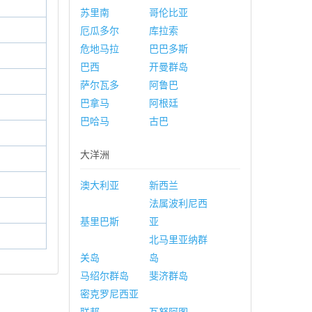
苏里南
哥伦比亚
厄瓜多尔
库拉索
危地马拉
巴巴多斯
巴西
开曼群岛
萨尔瓦多
阿鲁巴
巴拿马
阿根廷
巴哈马
古巴
大洋洲
澳大利亚
新西兰
法属波利尼西
基里巴斯
亚
北马里亚纳群
关岛
岛
马绍尔群岛
斐济群岛
密克罗尼西亚