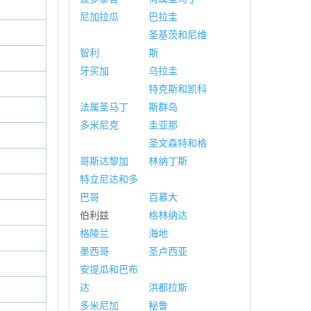
尼加拉瓜
巴拉圭
圣基茨和尼维
智利
斯
牙买加
乌拉圭
特克斯和凯科
法属圣马丁
斯群岛
多米尼克
圭亚那
圣文森特和格
哥斯达黎加
林纳丁斯
特立尼达和多
巴哥
百慕大
伯利兹
格林纳达
格陵兰
海地
墨西哥
圣卢西亚
安提瓜和巴布
达
洪都拉斯
多米尼加
秘鲁