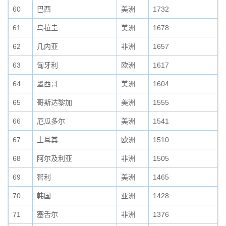
60
巴西
美洲
1732
61
乌拉圭
美洲
1678
62
几内亚
非洲
1657
63
匈牙利
欧洲
1617
64
墨西哥
美洲
1604
65
哥斯达黎加
美洲
1555
66
厄瓜多尔
美洲
1541
67
土耳其
欧洲
1510
68
阿尔及利亚
非洲
1505
69
智利
美洲
1465
70
韩国
亚洲
1428
71
塞舌尔
非洲
1376