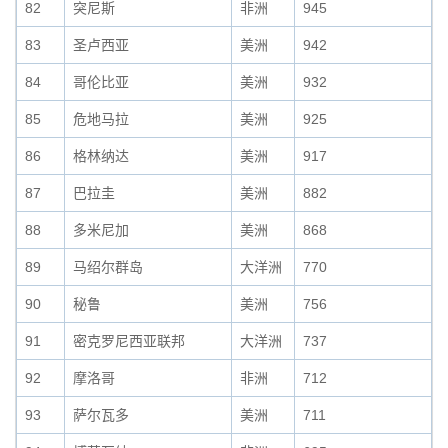
82
突尼斯
非洲
945
83
圣卢西亚
美洲
942
84
哥伦比亚
美洲
932
85
危地马拉
美洲
925
86
格林纳达
美洲
917
87
巴拉圭
美洲
882
88
多米尼加
美洲
868
89
马绍尔群岛
大洋洲
770
90
秘鲁
美洲
756
91
密克罗尼西亚联邦
大洋洲
737
92
摩洛哥
非洲
712
93
萨尔瓦多
美洲
711