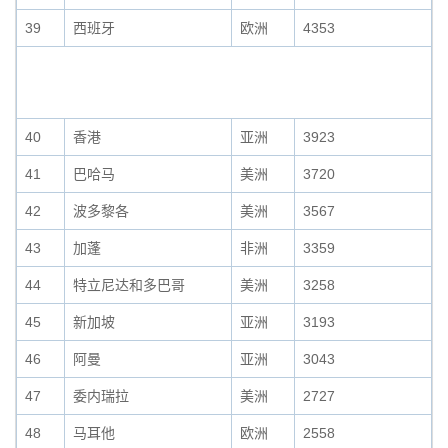
39
西班牙
欧洲
4353
40
香港
亚洲
3923
41
巴哈马
美洲
3720
42
波多黎各
美洲
3567
43
加蓬
非洲
3359
44
特立尼达和多巴哥
美洲
3258
45
新加坡
亚洲
3193
46
阿曼
亚洲
3043
47
委内瑞拉
美洲
2727
48
马耳他
欧洲
2558