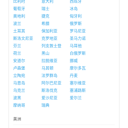
比利时
意大利
西班牙
葡萄牙
瑞士
冰岛
奥地利
捷克
匈牙利
波兰
希腊
俄罗斯
土耳其
保加利亚
罗马尼亚
斯洛文尼亚
克罗地亚
圣马力诺
芬兰
列支敦士登
马耳他
荷兰
黑山
白俄罗斯
安道尔
拉脱维亚
挪威
卢森堡
马其顿
摩尔多瓦
立陶宛
法罗群岛
丹麦
马恩岛
阿尔巴尼亚
塞尔维亚
乌克兰
斯洛伐克
塞浦路斯
波黑
爱沙尼亚
爱尔兰
摩纳哥
瑞典
美洲