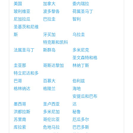
美国
加拿大
委内瑞拉
玻利维亚
波多黎各
荷属圣马丁
尼加拉瓜
巴拉圭
智利
圣基茨和尼维
斯
牙买加
乌拉圭
特克斯和凯科
法属圣马丁
斯群岛
多米尼克
圣文森特和格
圭亚那
哥斯达黎加
林纳丁斯
特立尼达和多
巴哥
百慕大
伯利兹
格林纳达
格陵兰
海地
安提瓜和巴布
墨西哥
圣卢西亚
达
洪都拉斯
多米尼加
秘鲁
苏里南
哥伦比亚
厄瓜多尔
库拉索
危地马拉
巴巴多斯