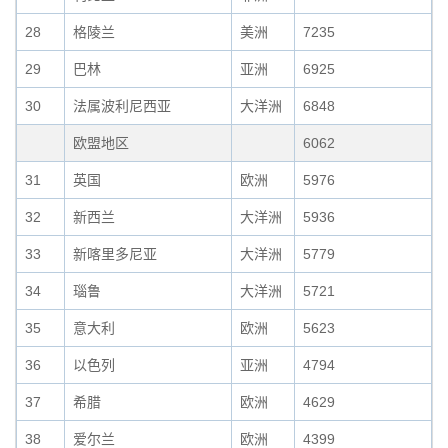
28
格陵兰
美洲
7235
29
巴林
亚洲
6925
30
法属波利尼西亚
大洋洲
6848
欧盟地区
6062
31
英国
欧洲
5976
32
新西兰
大洋洲
5936
33
新喀里多尼亚
大洋洲
5779
34
瑙鲁
大洋洲
5721
35
意大利
欧洲
5623
36
以色列
亚洲
4794
37
希腊
欧洲
4629
38
爱尔兰
欧洲
4399