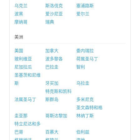
乌克兰
斯洛伐克
塞浦路斯
波黑
爱沙尼亚
爱尔兰
摩纳哥
瑞典
美洲
美国
加拿大
委内瑞拉
玻利维亚
波多黎各
荷属圣马丁
尼加拉瓜
巴拉圭
智利
圣基茨和尼维
斯
牙买加
乌拉圭
特克斯和凯科
法属圣马丁
斯群岛
多米尼克
圣文森特和格
圭亚那
哥斯达黎加
林纳丁斯
特立尼达和多
巴哥
百慕大
伯利兹