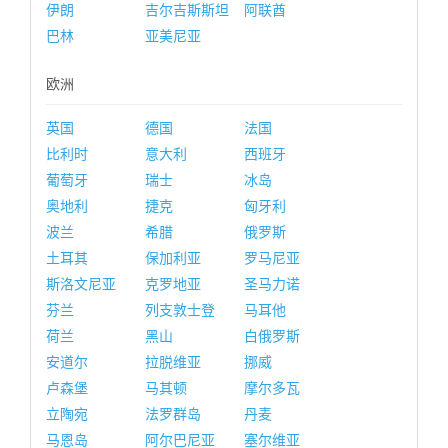
伊朗
吉尔吉斯斯坦
阿联酋
巴林
亚美尼亚
欧洲
英国
德国
法国
比利时
意大利
西班牙
葡萄牙
瑞士
冰岛
奥地利
捷克
匈牙利
波兰
希腊
俄罗斯
土耳其
保加利亚
罗马尼亚
斯洛文尼亚
克罗地亚
圣马力诺
芬兰
列支敦士登
马耳他
荷兰
黑山
白俄罗斯
安道尔
拉脱维亚
挪威
卢森堡
马其顿
摩尔多瓦
立陶宛
法罗群岛
丹麦
马恩岛
阿尔巴尼亚
塞尔维亚