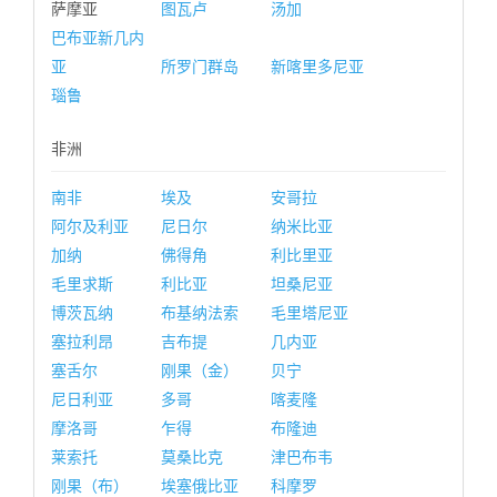
萨摩亚
图瓦卢
汤加
巴布亚新几内
亚
所罗门群岛
新喀里多尼亚
瑙鲁
非洲
南非
埃及
安哥拉
阿尔及利亚
尼日尔
纳米比亚
加纳
佛得角
利比里亚
毛里求斯
利比亚
坦桑尼亚
博茨瓦纳
布基纳法索
毛里塔尼亚
塞拉利昂
吉布提
几内亚
塞舌尔
刚果（金）
贝宁
尼日利亚
多哥
喀麦隆
摩洛哥
乍得
布隆迪
莱索托
莫桑比克
津巴布韦
刚果（布）
埃塞俄比亚
科摩罗