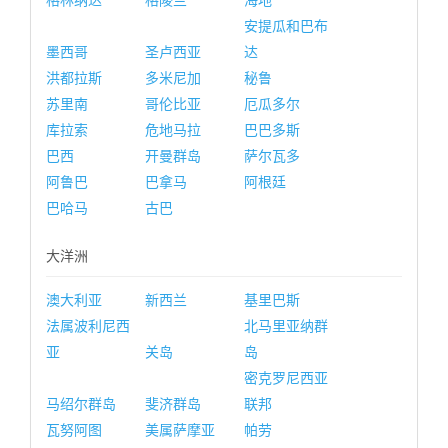
格林纳达
格陵兰
海地
安提瓜和巴布
墨西哥
圣卢西亚
达
洪都拉斯
多米尼加
秘鲁
苏里南
哥伦比亚
厄瓜多尔
库拉索
危地马拉
巴巴多斯
巴西
开曼群岛
萨尔瓦多
阿鲁巴
巴拿马
阿根廷
巴哈马
古巴
大洋洲
澳大利亚
新西兰
基里巴斯
法属波利尼西
北马里亚纳群
亚
关岛
岛
密克罗尼西亚
马绍尔群岛
斐济群岛
联邦
瓦努阿图
美属萨摩亚
帕劳