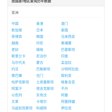
按国家/地区查询历年数据
亚洲
中国
香港
澳门
新加坡
日本
泰国
菲律宾
韩国
马来西亚
越南
印尼
柬埔寨
老挝
缅甸
巴基斯坦
斯里兰卡
尼泊尔
印度
马尔代夫
蒙古
孟加拉
约旦
巴勒斯坦
沙特阿拉伯
黎巴嫩
也门
叙利亚
哈萨克斯坦
土库曼斯坦
格鲁吉亚
阿富汗
塔吉克斯坦
不丹
以色列
东帝汶
阿曼
文莱
卡塔尔
阿塞拜疆
乌兹别克斯坦
科威特
伊拉克