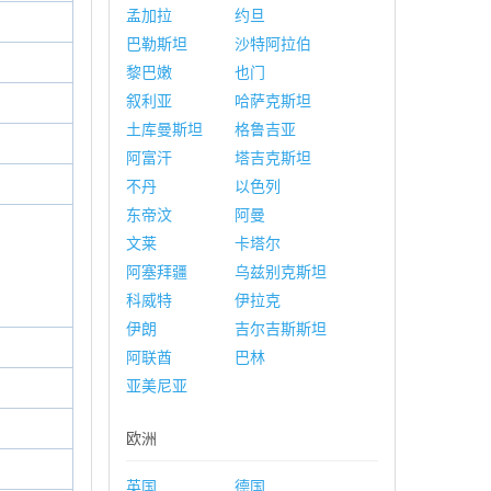
孟加拉
约旦
巴勒斯坦
沙特阿拉伯
黎巴嫩
也门
叙利亚
哈萨克斯坦
土库曼斯坦
格鲁吉亚
阿富汗
塔吉克斯坦
不丹
以色列
东帝汶
阿曼
文莱
卡塔尔
阿塞拜疆
乌兹别克斯坦
科威特
伊拉克
伊朗
吉尔吉斯斯坦
阿联酋
巴林
亚美尼亚
欧洲
英国
德国