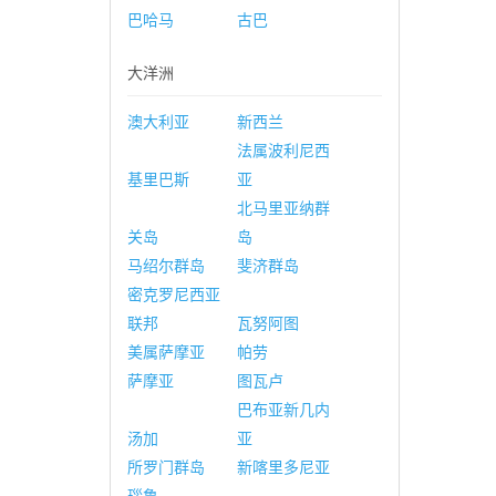
巴哈马
古巴
大洋洲
澳大利亚
新西兰
法属波利尼西
基里巴斯
亚
北马里亚纳群
关岛
岛
马绍尔群岛
斐济群岛
密克罗尼西亚
联邦
瓦努阿图
美属萨摩亚
帕劳
萨摩亚
图瓦卢
巴布亚新几内
汤加
亚
所罗门群岛
新喀里多尼亚