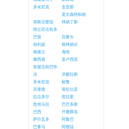
多米尼克
圭亚那
圣文森特和格
哥斯达黎加
林纳丁斯
特立尼达和多
巴哥
百慕大
伯利兹
格林纳达
格陵兰
海地
墨西哥
圣卢西亚
安提瓜和巴布
达
洪都拉斯
多米尼加
秘鲁
苏里南
哥伦比亚
厄瓜多尔
库拉索
危地马拉
巴巴多斯
巴西
开曼群岛
萨尔瓦多
阿鲁巴
巴拿马
阿根廷