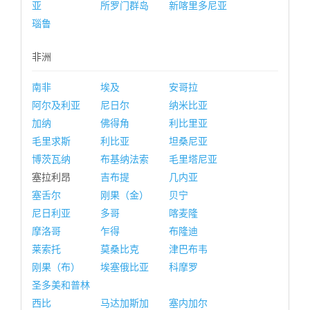
亚
所罗门群岛
新喀里多尼亚
瑙鲁
非洲
南非
埃及
安哥拉
阿尔及利亚
尼日尔
纳米比亚
加纳
佛得角
利比里亚
毛里求斯
利比亚
坦桑尼亚
博茨瓦纳
布基纳法索
毛里塔尼亚
塞拉利昂
吉布提
几内亚
塞舌尔
刚果（金）
贝宁
尼日利亚
多哥
喀麦隆
摩洛哥
乍得
布隆迪
莱索托
莫桑比克
津巴布韦
刚果（布）
埃塞俄比亚
科摩罗
圣多美和普林
西比
马达加斯加
塞内加尔