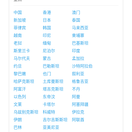
中国
香港
澳门
新加坡
日本
泰国
菲律宾
韩国
马来西亚
越南
印尼
柬埔寨
老挝
缅甸
巴基斯坦
斯里兰卡
尼泊尔
印度
马尔代夫
蒙古
孟加拉
约旦
巴勒斯坦
沙特阿拉伯
黎巴嫩
也门
叙利亚
哈萨克斯坦
土库曼斯坦
格鲁吉亚
阿富汗
塔吉克斯坦
不丹
以色列
东帝汶
阿曼
文莱
卡塔尔
阿塞拜疆
乌兹别克斯坦
科威特
伊拉克
伊朗
吉尔吉斯斯坦
阿联酋
巴林
亚美尼亚