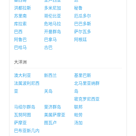
墨西哥
圣卢西亚
达
洪都拉斯
多米尼加
秘鲁
苏里南
哥伦比亚
厄瓜多尔
库拉索
危地马拉
巴巴多斯
巴西
开曼群岛
萨尔瓦多
阿鲁巴
巴拿马
阿根廷
巴哈马
古巴
大洋洲
澳大利亚
新西兰
基里巴斯
法属波利尼西
北马里亚纳群
亚
关岛
岛
密克罗尼西亚
马绍尔群岛
斐济群岛
联邦
瓦努阿图
美属萨摩亚
帕劳
萨摩亚
图瓦卢
汤加
巴布亚新几内