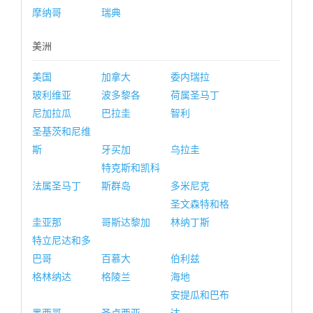
摩纳哥
瑞典
美洲
美国
加拿大
委内瑞拉
玻利维亚
波多黎各
荷属圣马丁
尼加拉瓜
巴拉圭
智利
圣基茨和尼维
斯
牙买加
乌拉圭
特克斯和凯科
法属圣马丁
斯群岛
多米尼克
圣文森特和格
圭亚那
哥斯达黎加
林纳丁斯
特立尼达和多
巴哥
百慕大
伯利兹
格林纳达
格陵兰
海地
安提瓜和巴布