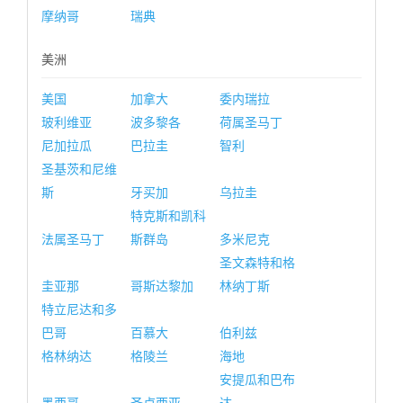
摩纳哥
瑞典
美洲
美国
加拿大
委内瑞拉
玻利维亚
波多黎各
荷属圣马丁
尼加拉瓜
巴拉圭
智利
圣基茨和尼维
斯
牙买加
乌拉圭
特克斯和凯科
法属圣马丁
斯群岛
多米尼克
圣文森特和格
圭亚那
哥斯达黎加
林纳丁斯
特立尼达和多
巴哥
百慕大
伯利兹
格林纳达
格陵兰
海地
安提瓜和巴布