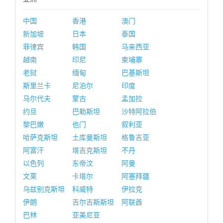
中国
香港
澳门
新加坡
日本
泰国
菲律宾
韩国
马来西亚
越南
印尼
柬埔寨
老挝
缅甸
巴基斯坦
斯里兰卡
尼泊尔
印度
马尔代夫
蒙古
孟加拉
约旦
巴勒斯坦
沙特阿拉伯
黎巴嫩
也门
叙利亚
哈萨克斯坦
土库曼斯坦
格鲁吉亚
阿富汗
塔吉克斯坦
不丹
以色列
东帝汶
阿曼
文莱
卡塔尔
阿塞拜疆
乌兹别克斯坦
科威特
伊拉克
伊朗
吉尔吉斯斯坦
阿联酋
巴林
亚美尼亚