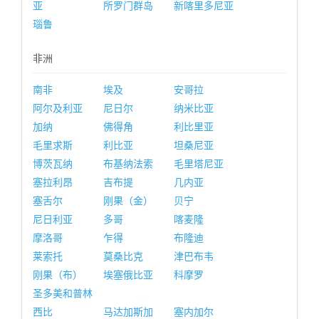
亚
所罗门群岛
新喀里多尼亚
瑙鲁
非洲
南非
埃及
安哥拉
阿尔及利亚
尼日尔
纳米比亚
加纳
佛得角
利比里亚
毛里求斯
利比亚
坦桑尼亚
博茨瓦纳
布基纳法索
毛里塔尼亚
塞拉利昂
吉布提
几内亚
塞舌尔
刚果（金）
贝宁
尼日利亚
多哥
喀麦隆
摩洛哥
乍得
布隆迪
莱索托
莫桑比克
津巴布韦
刚果（布）
埃塞俄比亚
科摩罗
圣多美和普林
西比
马达加斯加
塞内加尔