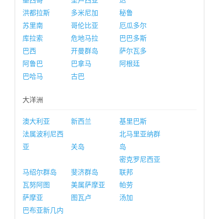
墨西哥
圣卢西亚
达
洪都拉斯
多米尼加
秘鲁
苏里南
哥伦比亚
厄瓜多尔
库拉索
危地马拉
巴巴多斯
巴西
开曼群岛
萨尔瓦多
阿鲁巴
巴拿马
阿根廷
巴哈马
古巴
大洋洲
澳大利亚
新西兰
基里巴斯
法属波利尼西
北马里亚纳群
亚
关岛
岛
密克罗尼西亚
马绍尔群岛
斐济群岛
联邦
瓦努阿图
美属萨摩亚
帕劳
萨摩亚
图瓦卢
汤加
巴布亚新几内